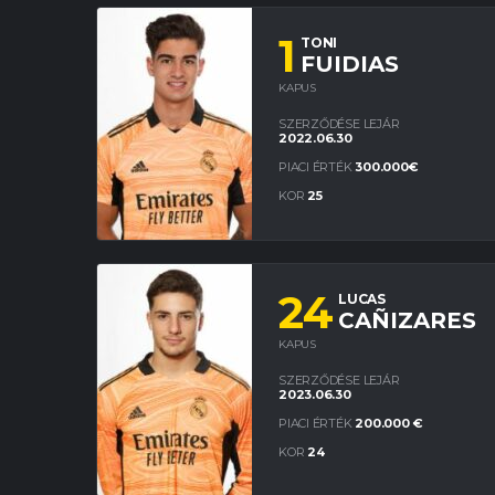
1
TONI
FUIDIAS
KAPUS
SZERZŐDÉSE LEJÁR
2022.06.30
PIACI ÉRTÉK
300.000€
KOR
25
24
LUCAS
CAÑIZARES
KAPUS
SZERZŐDÉSE LEJÁR
2023.06.30
PIACI ÉRTÉK
200.000 €
KOR
24