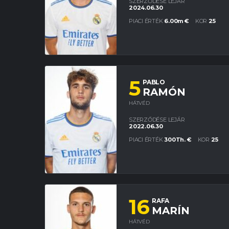
SZERZŐDÉSE LEJÁR
2024.06.30
PIACI ÉRTÉK
6.00m €
KOR
25
5
PABLO
RAMÓN
HÁTVÉD
SZERZŐDÉSE LEJÁR
2022.06.30
PIACI ÉRTÉK
300Th. €
KOR
25
16
RAFA
MARÍN
HÁTVÉD