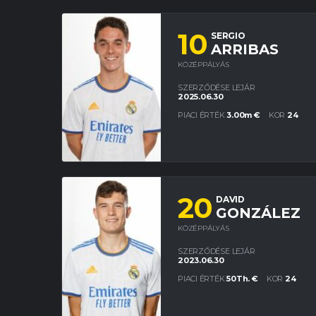
10
SERGIO
ARRIBAS
KÖZÉPPÁLYÁS
SZERZŐDÉSE LEJÁR
2025.06.30
PIACI ÉRTÉK
3.00m €
KOR
24
20
DAVID
GONZÁLEZ
KÖZÉPPÁLYÁS
SZERZŐDÉSE LEJÁR
2023.06.30
PIACI ÉRTÉK
50Th. €
KOR
24