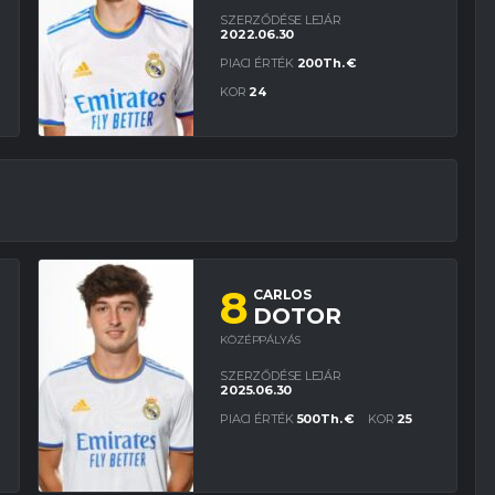
SZERZŐDÉSE LEJÁR
2022.06.30
PIACI ÉRTÉK
200Th. €
KOR
24
8
CARLOS
DOTOR
KÖZÉPPÁLYÁS
SZERZŐDÉSE LEJÁR
2025.06.30
PIACI ÉRTÉK
500Th. €
KOR
25