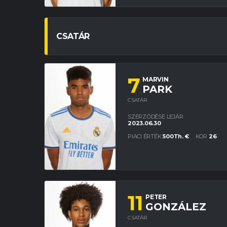
CSATÁR
7
MARVIN
PARK
CSATÁR
SZERZŐDÉSE LEJÁR
2023.06.30
PIACI ÉRTÉK
500Th. €
KOR
26
11
PETER
GONZÁLEZ
CSATÁR