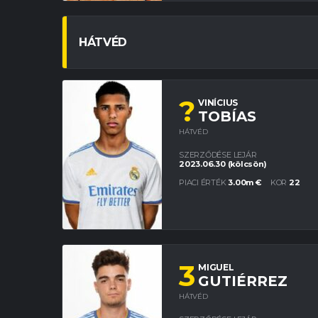
HÁTVÉD
?
VINÍCIUS
TOBÍAS
HÁTVÉD
SZERZŐDÉSE LEJÁR
2023.06.30 (kölcsön)
PIACI ÉRTÉK
3.00m €
KOR
22
3
MIGUEL
GUTIÉRREZ
HÁTVÉD