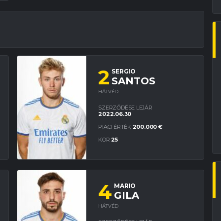
2
SERGIO
SANTOS
HÁTVÉD
SZERZŐDÉSE LEJÁR
2022.06.30
PIACI ÉRTÉK
200.000 €
KOR
25
4
MARIO
GILA
HÁTVÉD