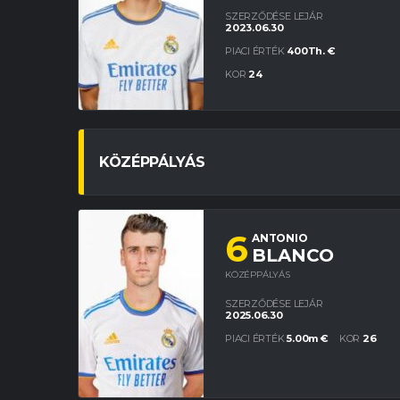
SZERZŐDÉSE LEJÁR
2023.06.30
PIACI ÉRTÉK
400Th. €
KOR
24
KÖZÉPPÁLYÁS
6
ANTONIO
BLANCO
KÖZÉPPÁLYÁS
SZERZŐDÉSE LEJÁR
2025.06.30
PIACI ÉRTÉK
5.00m €
KOR
26