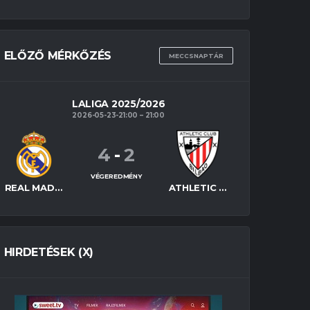
ELŐZŐ MÉRKŐZÉS
MECCSNAPTÁR
LALIGA 2025/2026
2026-05-23-21:00
21:00
4
-
2
VÉGEREDMÉNY
REAL MADRID
ATHLETIC BILBAO
HIRDETÉSEK (X)