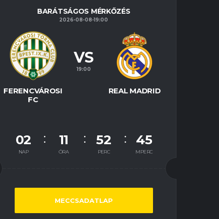
BARÁTSÁGOS MÉRKŐZÉS
2026-08-08-19:00
VS
19:00
FERENCVÁROSI
REAL MADRID
FC
02
11
52
44
NAP
ÓRA
PERC
MPERC
MECCSADATLAP