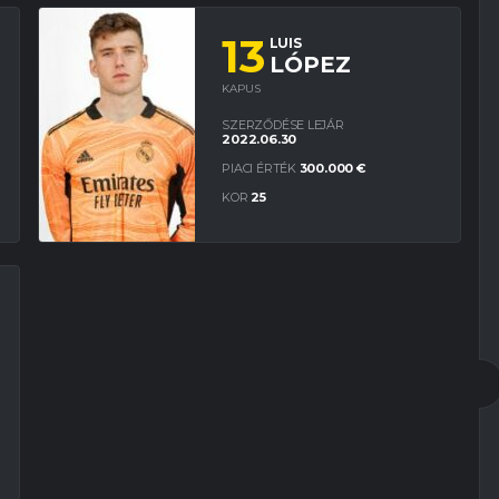
13
LUIS
LÓPEZ
KAPUS
SZERZŐDÉSE LEJÁR
2022.06.30
PIACI ÉRTÉK
300.000 €
KOR
25