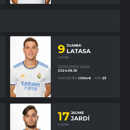
9
JUANMI
LATASA
CSATÁR
SZERZŐDÉSE LEJÁR
2024.06.30
PIACI ÉRTÉK
1.00m €
KOR
25
17
JAUME
JARDÍ
CSATÁR