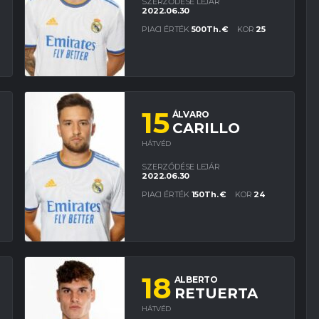
SZERZŐDÉSE LEJÁR
2022.06.30
PIACI ÉRTÉK
500Th. €
KOR
25
15
ÁLVARO
CARILLO
HÁTVÉD
SZERZŐDÉSE LEJÁR
2022.06.30
PIACI ÉRTÉK
150Th. €
KOR
24
18
ALBERTO
RETUERTA
HÁTVÉD