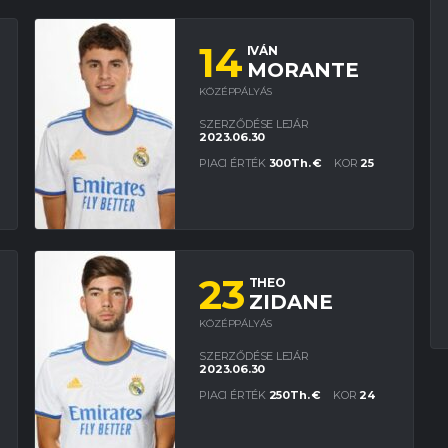
14
IVÁN
MORANTE
KÖZÉPPÁLYÁS
SZERZŐDÉSE LEJÁR
2023.06.30
PIACI ÉRTÉK
300Th. €
KOR
25
23
THEO
ZIDANE
KÖZÉPPÁLYÁS
SZERZŐDÉSE LEJÁR
2023.06.30
PIACI ÉRTÉK
250Th. €
KOR
24