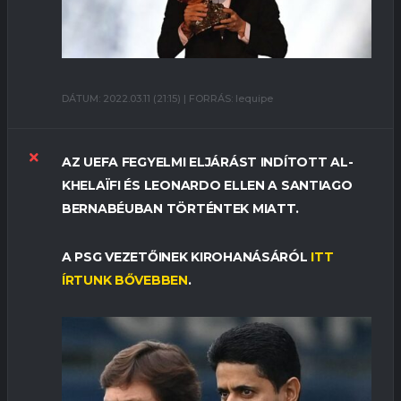
DÁTUM: 2022.03.11 (21:15) | FORRÁS: lequipe
AZ UEFA FEGYELMI ELJÁRÁST INDÍTOTT AL-
KHELAÏFI ÉS LEONARDO ELLEN A SANTIAGO
BERNABÉUBAN TÖRTÉNTEK MIATT.
A PSG VEZETŐINEK KIROHANÁSÁRÓL
ITT
ÍRTUNK BŐVEBBEN
.