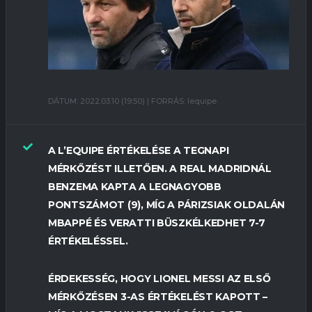
DÁTUM: 2022.03.10 (19:50) | FORRÁS: lequipe
A L’EQUIPE ÉRTÉKELÉSE A TEGNAPI
MÉRKŐZÉST ILLETŐEN. A REAL MADRIDNÁL
BENZEMA KAPTA A LEGNAGYOBB
PONTSZÁMOT (9), MÍG A PÁRIZSIAK OLDALÁN
MBAPPÉ ÉS VERATTI BÜSZKÉLKEDHET 7-7
ÉRTÉKELÉSSEL.
ÉRDEKESSÉG, HOGY LIONEL MESSI AZ ELSŐ
MÉRKŐZÉSEN 3-AS ÉRTÉKELÉST KAPOTT –