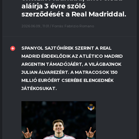
aláírja 3 évre szóló
szerződését a Real Madriddal.
2026.06.09., 11:01 / Forrás: Fabrizio Romano
SPANYOL SAJTÓHÍREK SZERINT A REAL
MADRID ÉRDEKLŐDIK AZ ATLÉTICO MADRID
ARGENTIN TÁMADÓJÁÉRT, A VILÁGBAJNOK
JULIAN ÁLVAREZÉRT. A MATRACOSOK 150
MILLIÓ EURÓÉRT CSERÉBE ELENGEDNÉK
JÁTÉKOSUKAT.