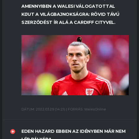
AMENNYIBEN A WALESI VÁLOGATOTTAL
KIJUT A VILÁGBAJNOKSÁGRA: RÖVID TÁVÚ
SZERZŐDÉST ÍR ALÁ A CARDIFF CITYVEL.
DÁTUM: 2022.03.29 (14:21) | FORRÁS: WalesOnline
EDEN HAZARD EBBEN AZ IDÉNYBEN MÁR NEM