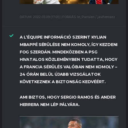
DÁTUM: 2022.03.09 (17:01) | FORRÁS: le_Parisien / javiherraez
A L’ÉQUIPE INFORMÁCIÓ SZERINT KYLIAN
MBAPPÉ SÉRÜLÉSE NEM KOMOLY, ÍGY KEZDENI
FOG SZERDÁN. MINDEKÖZBEN A PSG
HIVATALOS KÖZLEMÉNYBEN TUDATTA, HOGY
A FRANCIA SÉRÜLÉS VALÓBAN NEM KOMOLY –
24 ÓRÁN BELÜL ÚJABB VIZSGÁLATOK
KÖVETKEZNEK A BIZTONSÁG KEDVÉÉRT.
AMI BIZTOS, HOGY SERGIO RAMOS ÉS ANDER
HERRERA NEM LÉP PÁLYÁRA.