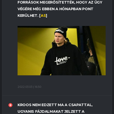
FORRÁSOK MEGERŐSÍTETTÉK, HOGY AZ ÜGY
VÉGÉRE MÉG EBBEN A HÓNAPBAN PONT
KERÜLHET. [
AS
]
2022.03.03 | 16:50
KROOS NEM EDZETT MA A CSAPATTAL,
UGYANIS FÁJDALMAKAT JELZETT A