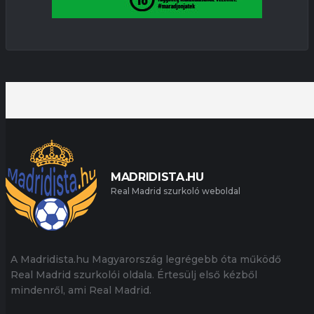
MADRIDISTA.HU
Real Madrid szurkoló weboldal
A Madridista.hu Magyarország legrégebb óta működő
Real Madrid szurkolói oldala. Értesülj első kézből
mindenről, ami Real Madrid.