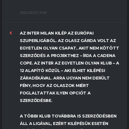
2022.03.07 | 11:09
AZ INTER MILAN KILÉP AZ EURÓPAI
SZUPERLIGÁBÓL. AZ OLASZ GÁRDA VOLT AZ
EGYETLEN OLYAN CSAPAT, AKIT NEM KÖTÖTT
SZERZŐDÉS A PROJEKTHEZ – ÍRJA A CADENA
COPE. AZ INTER AZ EGYETLEN OLYAN KLUB – A
12 ALAPÍTÓ KÖZÜL – AKI ÉLHET KILÉPÉSI
ZÁRADÉKÁVAL. ARRA UGYAN NEM DERÜLT
FÉNY, HOGY AZ OLASZOK MIÉRT
FOGLALTATTAK ILYEN OPCIÓT A
SZERZŐDÉSBE.
A TÖBBI KLUB TOVÁBBRA IS SZERZŐDÉSBEN
ÁLL A LIGÁVAL, EZÉRT KILÉPÉSÜK ESETÉN