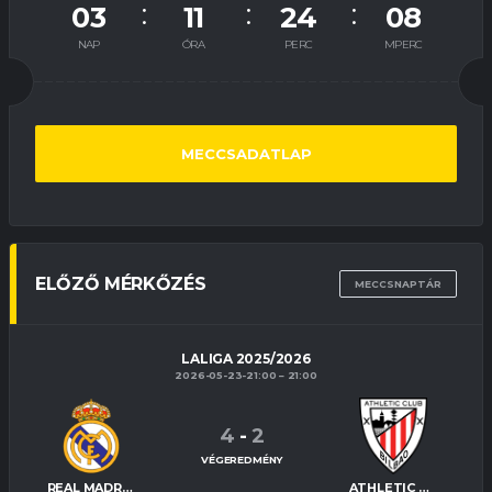
03
11
24
07
NAP
ÓRA
PERC
MPERC
MECCSADATLAP
ELŐZŐ MÉRKŐZÉS
MECCSNAPTÁR
LALIGA 2025/2026
2026-05-23-21:00
21:00
4
-
2
VÉGEREDMÉNY
REAL MADRID
ATHLETIC BILBAO