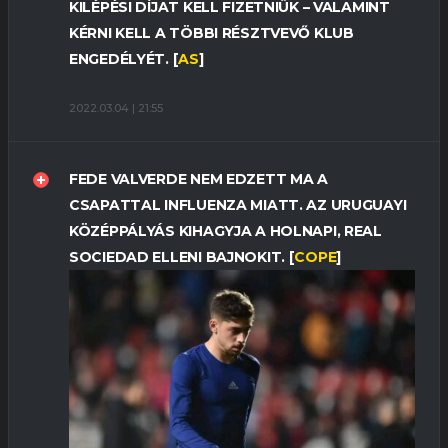
KILÉPÉSI DÍJAT KELL FIZETNIÜK – VALAMINT
KÉRNI KELL A TÖBBI RÉSZTVEVŐ KLUB
ENGEDÉLYÉT. [
AS
]
2022.03.04 | 21:55
FEDE VALVERDE NEM EDZETT MA A
CSAPATTAL INFLUENZA MIATT. AZ URUGUAYI
KÖZÉPPÁLYÁS KIHAGYJA A HOLNAPI, REAL
SOCIEDAD ELLENI BAJNOKIT. [
COPE
]