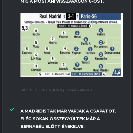
MÍG A MOSTANI VISSZAVÁGÓN 6-OST.
DÁTUM: 2022.03.10 (16:47) | FORRÁS: MARCA
A MADRIDISTÁK MÁR VÁRJÁK A CSAPATOT,
ELÉG SOKAN ÖSSZEGYŰLTEK MÁR A
BERNABÉU ELŐTT ÉNEKELVE.