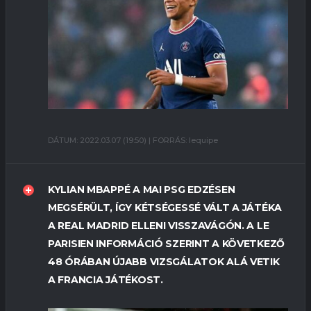
DÁTUM: 2022.03.07 (19:50) | FORRÁS: lequipe
KYLIAN MBAPPÉ A MAI PSG EDZÉSEN
MEGSÉRÜLT, ÍGY KÉTSÉGESSÉ VÁLT A JÁTÉKA
A REAL MADRID ELLENI VISSZAVÁGÓN. A LE
PARISIEN INFORMÁCIÓ SZERINT A KÖVETKEZŐ
48 ÓRÁBAN ÚJABB VIZSGÁLATOK ALÁ VETIK
A FRANCIA JÁTÉKOST.