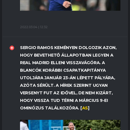
2022.03.04 | 12:32
SERGIO RAMOS KEMÉNYEN DOLGOZIK AZON,
HOGY BEVETHETŐ ÁLLAPOTBAN LEGYEN A
REAL MADRID ELLENI VISSZAVÁGÓRA. A
BLANCÓK KORÁBBI CSAPATKAPITÁNYA
UTOLJÁRA JANUÁR 23-ÁN LÉPETT PÁLYÁRA,
AZÓTA SÉRÜLT. A HÍREK SZERINT UGYAN
VERSENYT FUT AZ IDŐVEL, DE NEM KIZÁRT,
HOGY VISSZA TUD TÉRNI A MÁRCIUS 9-EI
OMINÓZUS TALÁLKOZÓRA. [
AS
]