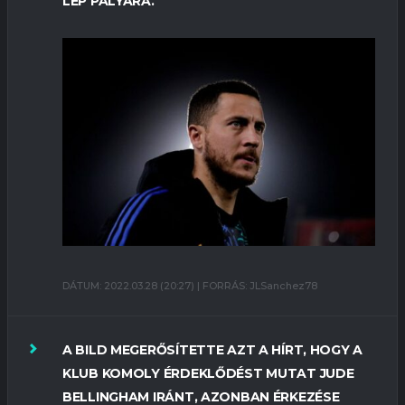
LÉP PÁLYÁRA.
DÁTUM: 2022.03.28 (20:27) | FORRÁS: JLSanchez78
A BILD MEGERŐSÍTETTE AZT A HÍRT, HOGY A
KLUB KOMOLY ÉRDEKLŐDÉST MUTAT JUDE
BELLINGHAM IRÁNT, AZONBAN ÉRKEZÉSE