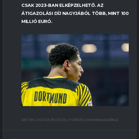
CSAK 2023-BAN ELKÉPZELHETŐ. AZ
ÁTIGAZOLÁSI DÍJ NAGYJÁBÓL TÖBB, MINT 100
MILLIÓ EURÓ.
DÁTUM: 2022.03.28 (20:25) | FORRÁS: InfiniteMadrid/BILD