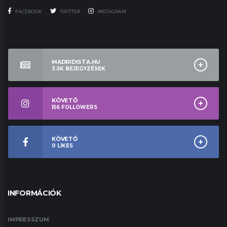
FACEBOOK
TWITTER
INSTAGRAM
MADRIDISTA.HU
3.5K
BEJEGYZÉSEK
KÖVETŐ
156
FOLLOWERS
KÖVETŐ
0
LIKES
INFORMÁCIÓK
IMPRESSZUM