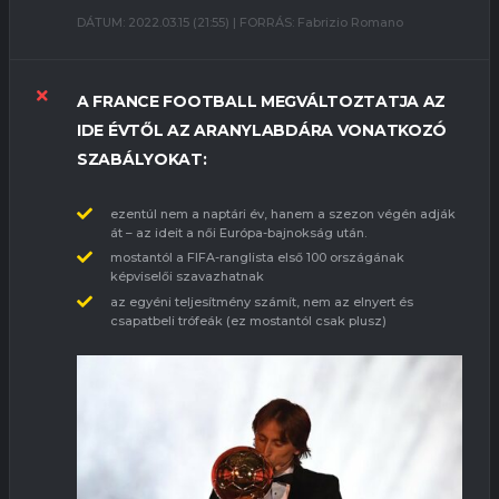
DÁTUM: 2022.03.15 (21:55) | FORRÁS: Fabrizio Romano
A FRANCE FOOTBALL MEGVÁLTOZTATJA AZ
IDE ÉVTŐL AZ ARANYLABDÁRA VONATKOZÓ
SZABÁLYOKAT:
ezentúl nem a naptári év, hanem a szezon végén adják
át – az ideit a női Európa-bajnokság után.
mostantól a FIFA-ranglista első 100 országának
képviselői szavazhatnak
az egyéni teljesítmény számít, nem az elnyert és
csapatbeli trófeák (ez mostantól csak plusz)