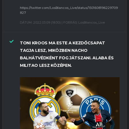
https://twitter.com/LosBlancos_Live/status/1501608196229709
827
DÁTUM: 2022.03.09 (18:30) | FORRÁS: LosBlancos_Live
TONI KROOS MA ESTE A KEZDŐCSAPAT
TAGJA LESZ, MIKÖZBEN NACHO
BALHÁTVÉDKÉNT FOG JÁTSZANI. ALABA ÉS
MILITAO LESZ KÖZÉPEN.