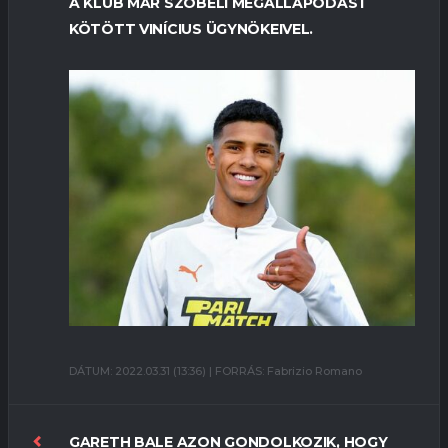
A KLUB MÁR SZÓBELI MEGÁLLAPODÁST
KÖTÖTT VINÍCIUS ÜGYNÖKEIVEL.
DÁTUM: 2022.03.31 (13:36) | FORRÁS: Fabrizio Romano
GARETH BALE AZON GONDOLKOZIK, HOGY