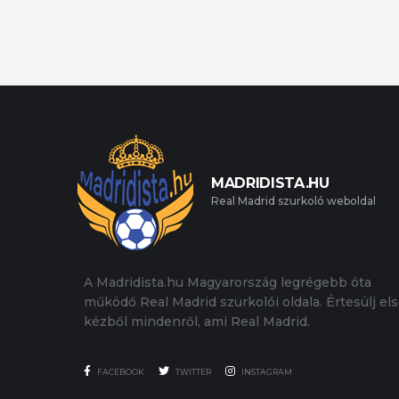
MADRIDISTA.HU
Real Madrid szurkoló weboldal
A Madridista.hu Magyarország legrégebb óta
működő Real Madrid szurkolói oldala. Értesülj el
kézből mindenről, ami Real Madrid.
FACEBOOK
TWITTER
INSTAGRAM