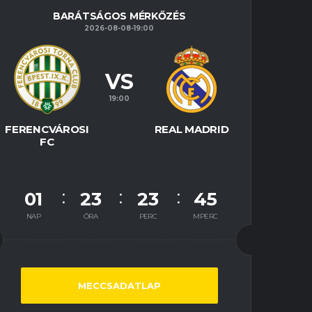
BARÁTSÁGOS MÉRKŐZÉS
2026-08-08-19:00
VS
19:00
FERENCVÁROSI
REAL MADRID
FC
01
23
23
44
NAP
ÓRA
PERC
MPERC
MECCSADATLAP