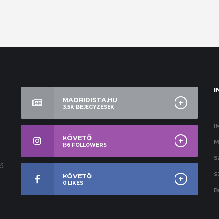
I
MADRIDISTA.HU
3.5K
BEJEGYZÉSEK
I
KÖVETŐ
M
156
FOLLOWERS
S
ső
S
KÖVETŐ
0
LIKES
P