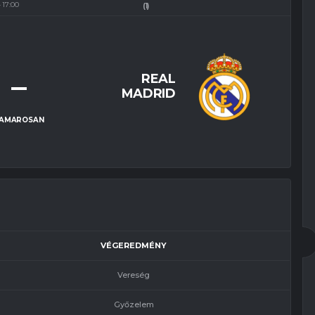
17:00
(1)
–
REAL
MADRID
AMAROSAN
VÉGEREDMÉNY
Vereség
Győzelem