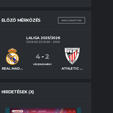
ELŐZŐ MÉRKŐZÉS
MECCSNAPTÁR
LALIGA 2025/2026
2026-05-23-21:00
21:00
4
-
2
VÉGEREDMÉNY
REAL MADRID
ATHLETIC BILBAO
HIRDETÉSEK (X)