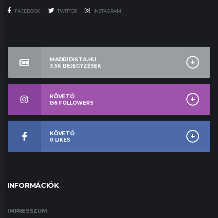
FACEBOOK
TWITTER
INSTAGRAM
MADRIDISTA.HU
3.5K
BEJEGYZÉSEK
KÖVETŐ
156
FOLLOWERS
KÖVETŐ
0
LIKES
INFORMÁCIÓK
IMPRESSZUM