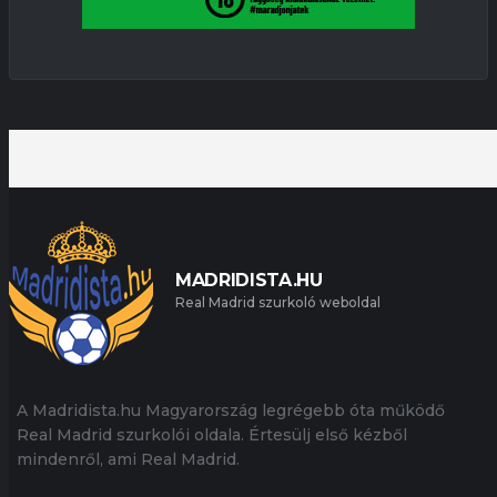
MADRIDISTA.HU
Real Madrid szurkoló weboldal
A Madridista.hu Magyarország legrégebb óta működő
Real Madrid szurkolói oldala. Értesülj első kézből
mindenről, ami Real Madrid.