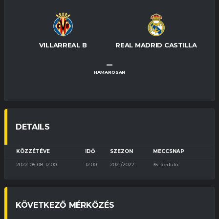
VILLARREAL B
REAL MADRID CASTILLA
–
HAMAROSAN
DETAILS
KÖZZÉTÉVE
IDŐ
SZEZON
MECCSNAP
2022-05-08-12:00
12:00
2021/2022
35. forduló
KÖVETKEZŐ MÉRKŐZÉS