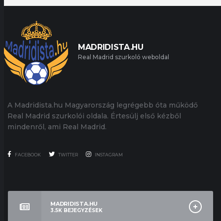
MADRIDISTA.HU
Real Madrid szurkoló weboldal
A Madridista.hu Magyarország legrégebb óta működő
Real Madrid szurkolói oldala. Értesülj első kézből
mindenről, ami Real Madrid.
FACEBOOK
TWITTER
INSTAGRAM
MADRIDISTA.HU
3.5K
BEJEGYZÉSEK