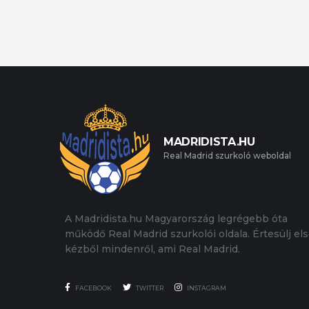
MADRIDISTA.HU
Real Madrid szurkoló weboldal
A Madridista.hu Magyarország legrégebb óta
működő Real Madrid szurkolói oldala. Értesülj el
kézből mindenről, ami Real Madrid.
FACEBOOK
TWITTER
INSTAGRAM