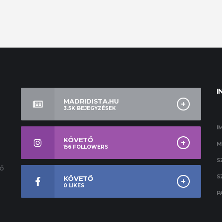
I
MADRIDISTA.HU
3.5K
BEJEGYZÉSEK
I
KÖVETŐ
M
156
FOLLOWERS
S
ső
S
KÖVETŐ
0
LIKES
P