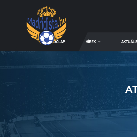
KEZDŐLAP
HÍREK
AKTUÁLI
AT