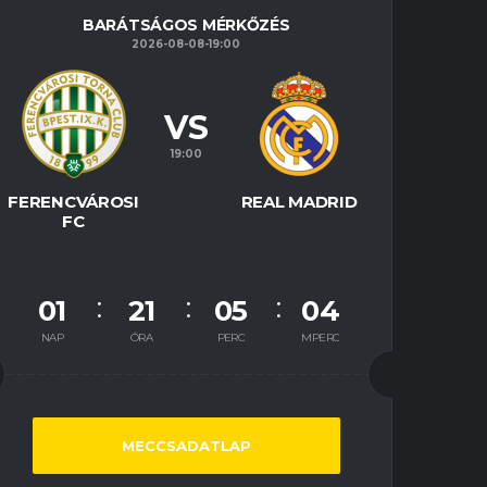
BARÁTSÁGOS MÉRKŐZÉS
2026-08-08-19:00
VS
19:00
FERENCVÁROSI
REAL MADRID
FC
01
21
05
03
NAP
ÓRA
PERC
MPERC
MECCSADATLAP