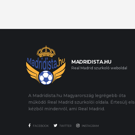
MADRIDISTA.HU
Real Madrid szurkoló weboldal
A Madridista.hu Magyarország legrégebb óta
működő Real Madrid szurkolói oldala. Értesülj el
kézből mindenről, ami Real Madrid.
FACEBOOK
TWITTER
INSTAGRAM