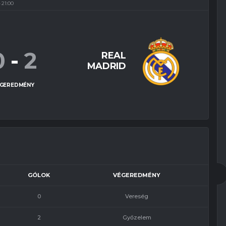
21:00
0
-
2
REAL
MADRID
GEREDMÉNY
GÓLOK
VÉGEREDMÉNY
0
Vereség
2
Győzelem