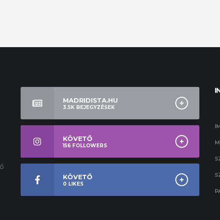
I
MADRIDISTA.HU
3.5K
BEJEGYZÉSEK
I
KÖVETŐ
M
156
FOLLOWERS
S
ső
S
KÖVETŐ
0
LIKES
P