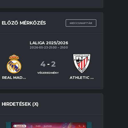
ELŐZŐ MÉRKŐZÉS
MECCSNAPTÁR
LALIGA 2025/2026
2026-05-23-21:00
21:00
4
-
2
VÉGEREDMÉNY
REAL MADRID
ATHLETIC BILBAO
HIRDETÉSEK (X)