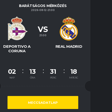
BARÁTSÁGOS MÉRKŐZÉS
2026-08-12-21:00
VS
21:00
DEPORTIVO A
REAL MADRID
CORUNA
02
13
31
17
NAP
ÓRA
PERC
MPERC
MECCSADATLAP