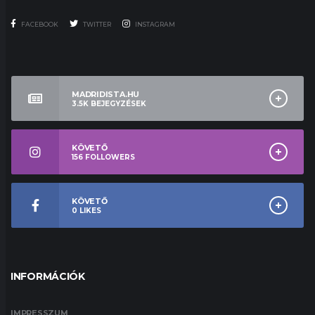
FACEBOOK
TWITTER
INSTAGRAM
MADRIDISTA.HU
3.5K
BEJEGYZÉSEK
KÖVETŐ
156
FOLLOWERS
KÖVETŐ
0
LIKES
INFORMÁCIÓK
IMPRESSZUM