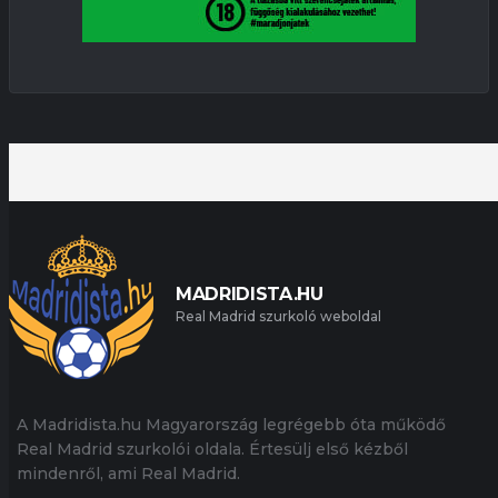
MADRIDISTA.HU
Real Madrid szurkoló weboldal
A Madridista.hu Magyarország legrégebb óta működő
Real Madrid szurkolói oldala. Értesülj első kézből
mindenről, ami Real Madrid.