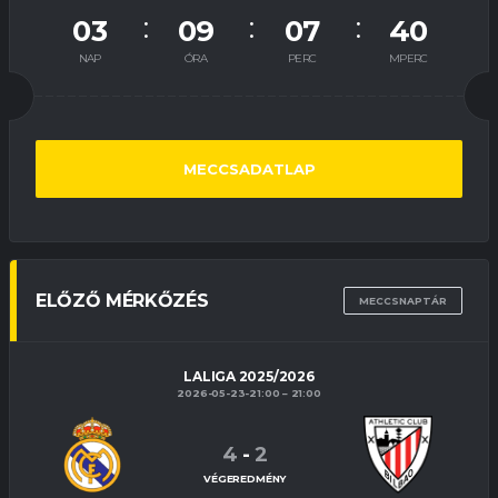
03
09
07
39
NAP
ÓRA
PERC
MPERC
MECCSADATLAP
ELŐZŐ MÉRKŐZÉS
MECCSNAPTÁR
LALIGA 2025/2026
2026-05-23-21:00
21:00
4
-
2
VÉGEREDMÉNY