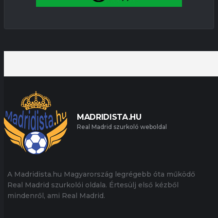
MADRIDISTA.HU
Real Madrid szurkoló weboldal
A Madridista.hu Magyarország legrégebb óta működő
Real Madrid szurkolói oldala. Értesülj első kézből
mindenről, ami Real Madrid.