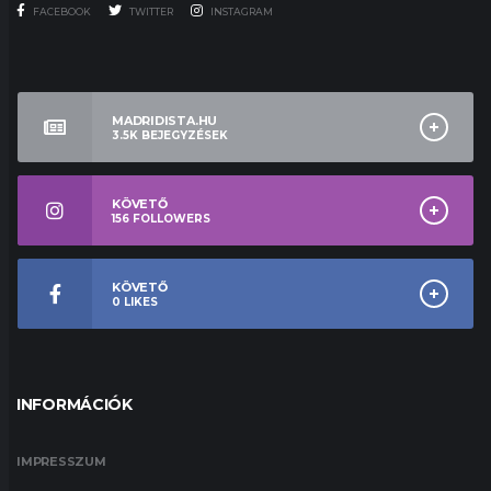
FACEBOOK
TWITTER
INSTAGRAM
MADRIDISTA.HU
3.5K
BEJEGYZÉSEK
KÖVETŐ
156
FOLLOWERS
KÖVETŐ
0
LIKES
INFORMÁCIÓK
IMPRESSZUM