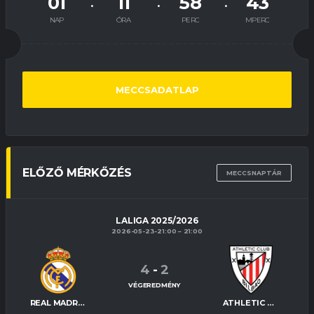
01
11
58
42
NAP
ÓRA
PERC
MPERC
MECCSADATLAP
ELŐZŐ MÉRKŐZÉS
MECCSNAPTÁR
LALIGA 2025/2026
2026-05-23-21:00
21:00
4
-
2
VÉGEREDMÉNY
REAL MADRID
ATHLETIC BILBAO