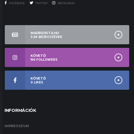
FACEBOOK
TWITTER
INSTAGRAM
MADRIDISTA.HU
3.5K
BEJEGYZÉSEK
KÖVETŐ
156
FOLLOWERS
KÖVETŐ
0
LIKES
INFORMÁCIÓK
IMPRESSZUM