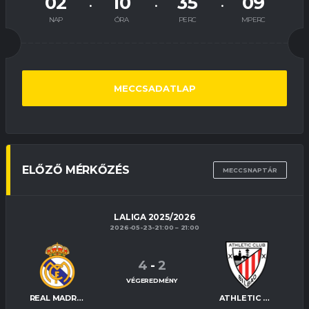
02
10
35
08
NAP
ÓRA
PERC
MPERC
MECCSADATLAP
ELŐZŐ MÉRKŐZÉS
MECCSNAPTÁR
LALIGA 2025/2026
2026-05-23-21:00
21:00
4
-
2
VÉGEREDMÉNY
REAL MADRID
ATHLETIC BILBAO