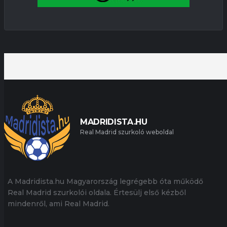
MADRIDISTA.HU
Real Madrid szurkoló weboldal
A Madridista.hu Magyarország legrégebb óta működő
Real Madrid szurkolói oldala. Értesülj első kézből
mindenről, ami Real Madrid.