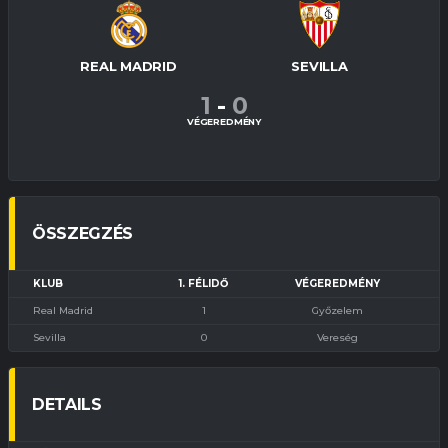
REAL MADRID
SEVILLA
1
-
0
VÉGEREDMÉNY
ÖSSZEGZÉS
KLUB
1. FÉLIDŐ
VÉGEREDMÉNY
Real Madrid
1
Győzelem
Sevilla
0
Vereség
DETAILS