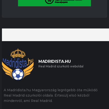
MADRIDISTA.HU
Real Madrid szurkoló weboldal
A Madridista.hu Magyarország legrégebb óta működő
Real Madrid szurkolói oldala. Értesülj első kézből
mindenről, ami Real Madrid.