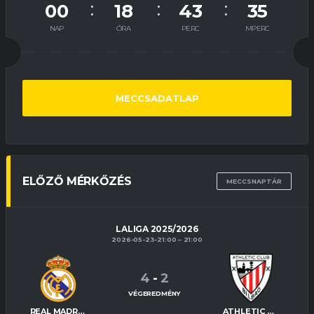
00
18
43
34
NAP
ÓRA
PERC
MPERC
MECCSADATLAP
ELŐZŐ MÉRKŐZÉS
MECCSNAPTÁR
LALIGA 2025/2026
2026-05-23-21:00
21:00
4
-
2
VÉGEREDMÉNY
REAL MADRID
ATHLETIC BILBAO