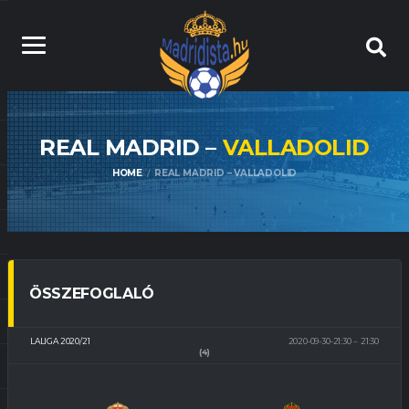
REAL MADRID –
VALLADOLID
HOME
REAL MADRID – VALLADOLID
ÖSSZEFOGLALÓ
LALIGA 2020/21
2020-09-30-21:30
21:30
(4)