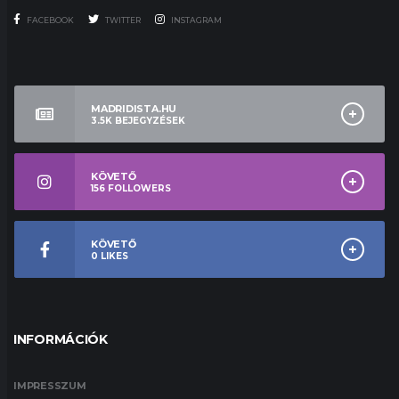
FACEBOOK
TWITTER
INSTAGRAM
MADRIDISTA.HU
3.5K
BEJEGYZÉSEK
KÖVETŐ
156
FOLLOWERS
KÖVETŐ
0
LIKES
INFORMÁCIÓK
IMPRESSZUM