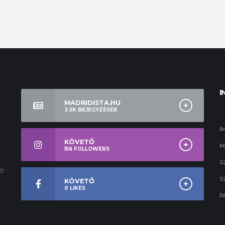
I
MADRIDISTA.HU
3.5K
BEJEGYZÉSEK
I
KÖVETŐ
M
156
FOLLOWERS
S
ső
S
KÖVETŐ
0
LIKES
P