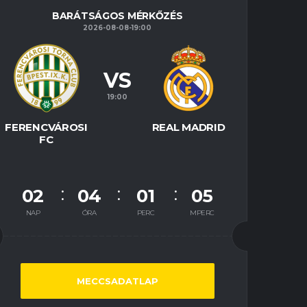
BARÁTSÁGOS MÉRKŐZÉS
2026-08-08-19:00
VS
19:00
FERENCVÁROSI
REAL MADRID
FC
02
04
01
04
NAP
ÓRA
PERC
MPERC
MECCSADATLAP