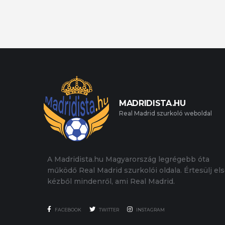
MADRIDISTA.HU
Real Madrid szurkoló weboldal
A Madridista.hu Magyarország legrégebb óta
működő Real Madrid szurkolói oldala. Értesülj el
kézből mindenről, ami Real Madrid.
FACEBOOK
TWITTER
INSTAGRAM