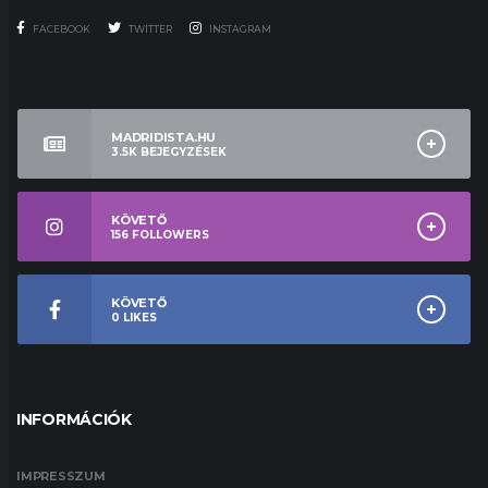
FACEBOOK
TWITTER
INSTAGRAM
MADRIDISTA.HU
3.5K
BEJEGYZÉSEK
KÖVETŐ
156
FOLLOWERS
KÖVETŐ
0
LIKES
INFORMÁCIÓK
IMPRESSZUM