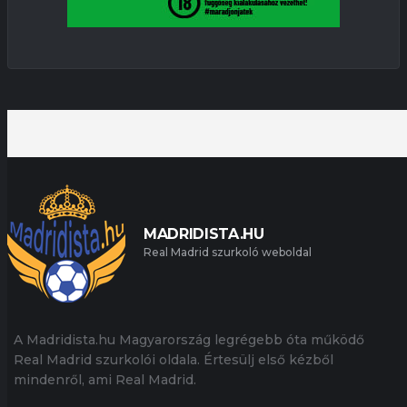
MADRIDISTA.HU
Real Madrid szurkoló weboldal
A Madridista.hu Magyarország legrégebb óta működő
Real Madrid szurkolói oldala. Értesülj első kézből
mindenről, ami Real Madrid.