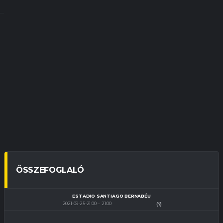
ÖSSZEFOGLALÓ
ESTADIO SANTIAGO BERNABÉU
2021-09-25-21:00
21:00
(7)