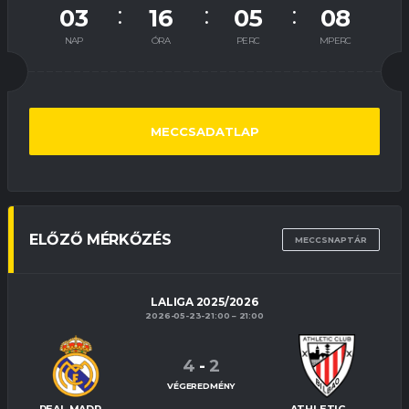
03
16
05
07
NAP
ÓRA
PERC
MPERC
MECCSADATLAP
ELŐZŐ MÉRKŐZÉS
MECCSNAPTÁR
LALIGA 2025/2026
2026-05-23-21:00
21:00
4
-
2
VÉGEREDMÉNY