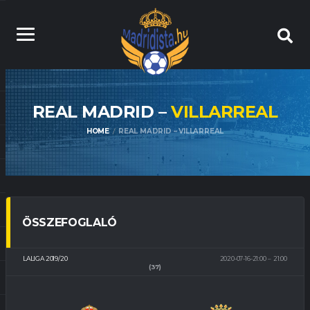
REAL MADRID –
VILLARREAL
HOME
REAL MADRID – VILLARREAL
ÖSSZEFOGLALÓ
LALIGA 2019/20
2020-07-16-21:00
21:00
(37)