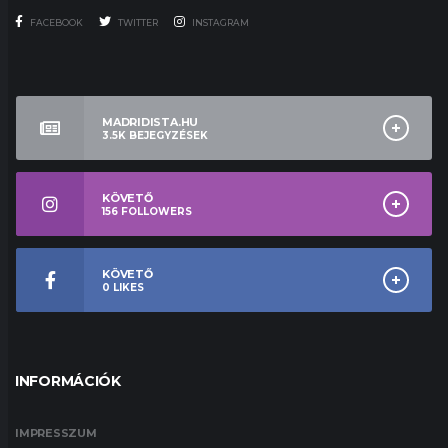
FACEBOOK
TWITTER
INSTAGRAM
MADRIDISTA.HU
3.5K
BEJEGYZÉSEK
KÖVETŐ
156
FOLLOWERS
KÖVETŐ
0
LIKES
INFORMÁCIÓK
IMPRESSZUM