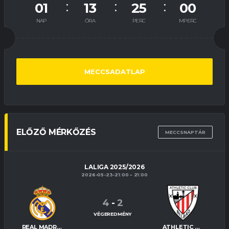
01
13
24
59
NAP
ÓRA
PERC
MPERC
MECCSADATLAP
ELŐZŐ MÉRKŐZÉS
MECCSNAPTÁR
LALIGA 2025/2026
2026-05-23-21:00
21:00
4
-
2
VÉGEREDMÉNY
REAL MADRID
ATHLETIC BILBAO