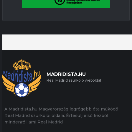
MADRIDISTA.HU
Real Madrid szurkoló weboldal
A Madridista.hu Magyarország legrégebb óta működő
Real Madrid szurkolói oldala. Értesülj első kézből
mindenről, ami Real Madrid.