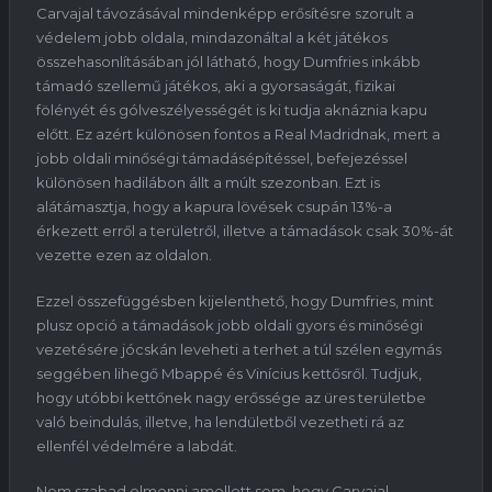
Carvajal távozásával mindenképp erősítésre szorult a
védelem jobb oldala, mindazonáltal a két játékos
összehasonlításában jól látható, hogy Dumfries inkább
támadó szellemű játékos, aki a gyorsaságát, fizikai
fölényét és gólveszélyességét is ki tudja aknáznia kapu
előtt. Ez azért különösen fontos a Real Madridnak, mert a
jobb oldali minőségi támadásépítéssel, befejezéssel
különösen hadilábon állt a múlt szezonban. Ezt is
alátámasztja, hogy a kapura lövések csupán 13%-a
érkezett erről a területről, illetve a támadások csak 30%-át
vezette ezen az oldalon.
Ezzel összefüggésben kijelenthető, hogy Dumfries, mint
plusz opció a támadások jobb oldali gyors és minőségi
vezetésére jócskán leveheti a terhet a túl szélen egymás
seggében lihegő Mbappé és Vinícius kettősről. Tudjuk,
hogy utóbbi kettőnek nagy erőssége az üres területbe
való beindulás, illetve, ha lendületből vezetheti rá az
ellenfél védelmére a labdát.
Nem szabad elmenni amellett sem, hogy Carvajal