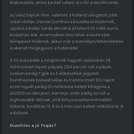
klubvezetés, amire be kell vallani, rá is fér a ráncfelvarrás.
Az olasz bajnok Inter, valamint a holland válogatott jobb
oldali védője, Denzel Dumfries a következő kiszemelt,
ugyanis a Királyi Gárda aktiválná a holland 20 millió eurós
kivásárlási árát. Amennyiben hinni lehet a kedd este
felröppent híreknek, akkor már a személyes feltételekben
is sikerült megegyezni a hollanddal.
A 30 éves bekk a mögöttünk hagyott szezonban 38
mérkőzésen lépett pályára, 2341 percet volt a pályán,
ezeken pedig 7 gólt és 3 előkészítést jegyzett.
Dumfriesnek bokasérülése és műtéte miatt 103 napot,
ezzel együtt pedig 25 mérkőzést kellett kihagynia a
2025/26-os idényben. Karrierje során eddig ez volt a
leghosszabb időszak, amit kényszerpihenővel kellett
töltenie, korábban 13, 6 és 4 meccsen kellett nélkülöznie őt
edzőinek.
Dumfries a jó fogás?