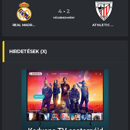
4
-
2
VÉGEREDMÉNY
REAL MADRID
ATHLETIC BILBAO
HIRDETÉSEK (X)