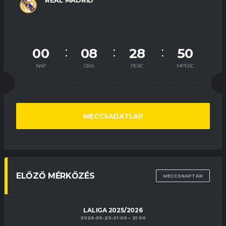
00
08
28
49
NAP
ÓRA
PERC
MPERC
MECCSADATLAP
ELŐZŐ MÉRKŐZÉS
MECCSNAPTÁR
LALIGA 2025/2026
2026-05-23-21:00
21:00