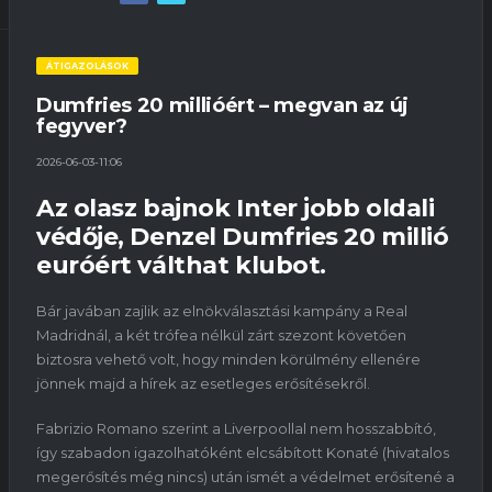
ÁTIGAZOLÁSOK
Dumfries 20 millióért – megvan az új
fegyver?
2026-06-03-11:06
Az olasz bajnok Inter jobb oldali
védője, Denzel Dumfries 20 millió
euróért válthat klubot.
Bár javában zajlik az elnökválasztási kampány a Real
Madridnál, a két trófea nélkül zárt szezont követően
biztosra vehető volt, hogy minden körülmény ellenére
jönnek majd a hírek az esetleges erősítésekről.
Fabrizio Romano szerint a Liverpoollal nem hosszabbító,
így szabadon igazolhatóként elcsábított Konaté (hivatalos
megerősítés még nincs) után ismét a védelmet erősítené a