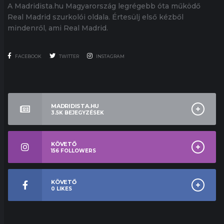
A Madridista.hu Magyarország legrégebb óta működő
Real Madrid szurkolói oldala. Értesülj első kézből
mindenről, ami Real Madrid.
FACEBOOK
TWITTER
INSTAGRAM
MADRIDISTA.HU
3.5K
BEJEGYZÉSEK
KÖVETŐ
156
FOLLOWERS
KÖVETŐ
0
LIKES