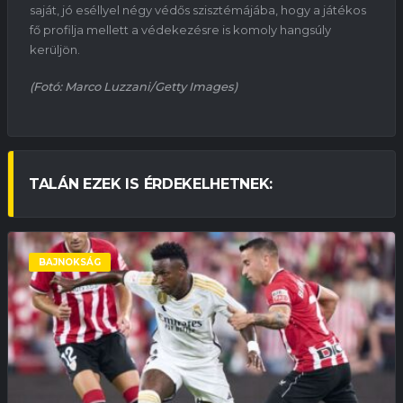
saját, jó eséllyel négy védős szisztémájába, hogy a játékos
fő profilja mellett a védekezésre is komoly hangsúly
kerüljön.
(Fotó: Marco Luzzani/Getty Images)
TALÁN EZEK IS ÉRDEKELHETNEK:
BAJNOKSÁG