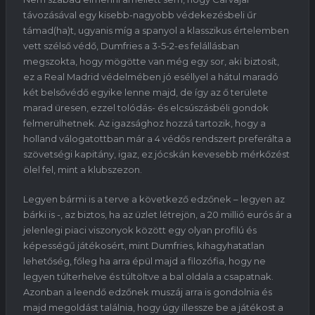
távozásával egy kisebb-nagyobb védekezésbeli űr
támad(ha)t, ugyanis míg a spanyol a klasszikus értelemben
vett szélső védő, Dumfries a 3-5-2-es felállásban
megszokta, hogy mögötte van még egy sor, aki biztosít,
ez a Real Madrid védelmében jó eséllyel a hátul maradó
két belsővédő egyike lenne majd, de így az ő területe
marad üresen, ezzel tolódás- és elcsúszásbéli gondok
felmerülhetnek. Az igazsághoz hozzá tartozik, hogy a
holland válogatottban már a 4 védős rendszert preferálta a
szövetségi kapitány, igaz, ez jócskán kevesebb mérkőzést
ölel fel, mint a klubszezon.
Legyen bármi is a terve a következő edzőnek – legyen az
bárki is -, az biztos, ha az üzlet létrejön, a 20 millió eurós ár a
jelenlegi piaci viszonyok között egy olyan profilú és
képességű játékosért, mint Dumfries, kihagyhatatlan
lehetőség, főleg ha arra épül majd a filozófia, hogy ne
legyen túlterhelve és túltöltve a bal oldala a csapatnak.
Azonban a leendő edzőnek muszáj arra is gondolnia és
majd megoldást találnia, hogy úgy illessze be a játékost a