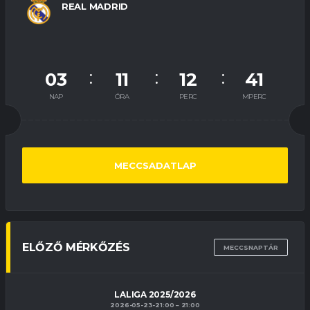
REAL MADRID
03
11
12
40
NAP
ÓRA
PERC
MPERC
MECCSADATLAP
ELŐZŐ MÉRKŐZÉS
MECCSNAPTÁR
LALIGA 2025/2026
2026-05-23-21:00
21:00