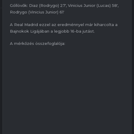
Góllövők: Diaz (Rodrygo) 27′, Vinicius Junior (Lucas) 58′,
Rodrygo (Vinicius Junior) 61′
A Real Madrid ezzel az eredménnyel már kiharcolta a
Bajnokok Ligájában a legjobb 16-ba jutást.
A mérkőzés összefoglalója: