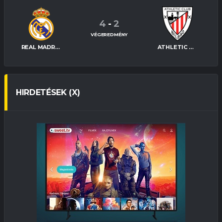
4
-
2
VÉGEREDMÉNY
REAL MADRID
ATHLETIC BILBAO
HIRDETÉSEK (X)