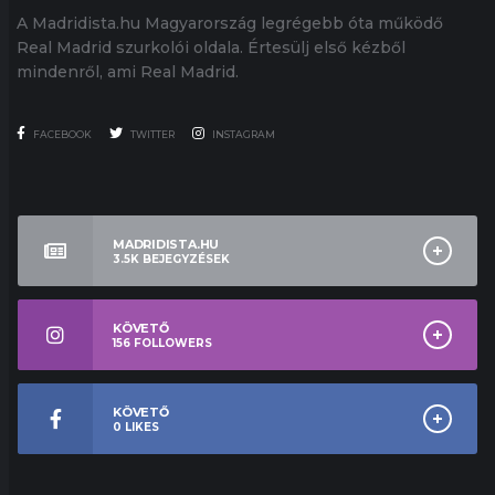
A Madridista.hu Magyarország legrégebb óta működő
Real Madrid szurkolói oldala. Értesülj első kézből
mindenről, ami Real Madrid.
FACEBOOK
TWITTER
INSTAGRAM
MADRIDISTA.HU
3.5K
BEJEGYZÉSEK
KÖVETŐ
156
FOLLOWERS
KÖVETŐ
0
LIKES