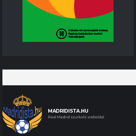
MADRIDISTA.HU
Real Madrid szurkoló weboldal