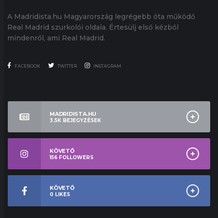
A Madridista.hu Magyarország legrégebb óta működő
Real Madrid szurkolói oldala. Értesülj első kézből
mindenről, ami Real Madrid.
FACEBOOK
TWITTER
INSTAGRAM
MADRIDISTA.HU
3.5K
BEJEGYZÉSEK
KÖVETŐ
156
FOLLOWERS
KÖVETŐ
0
LIKES