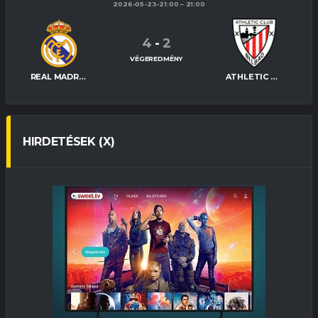
2026-05-23-21:00
21:00
4
-
2
VÉGEREDMÉNY
REAL MADRID
ATHLETIC BILBAO
HIRDETÉSEK (X)