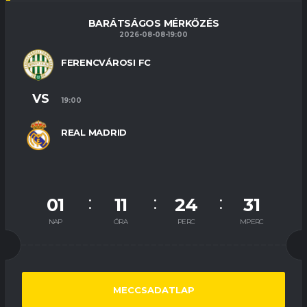
BARÁTSÁGOS MÉRKŐZÉS
2026-08-08-19:00
FERENCVÁROSI FC
VS
19:00
REAL MADRID
01
11
24
31
NAP
ÓRA
PERC
MPERC
MECCSADATLAP