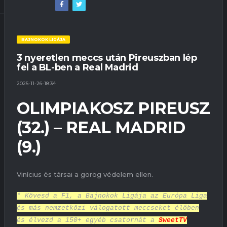
BAJNOKOK LIGÁJA
3 nyeretlen meccs után Pireuszban lép
fel a BL-ben a Real Madrid
2025-11-26-18:34
OLIMPIAKOSZ PIREUSZ
(32.) – REAL MADRID
(9.)
Vinícius és társai a görög védelem ellen.
* Kövesd a F1, a Bajnokok Ligája az Európa Liga
és más nemzetközi válogatott meccseket élőben
és élvezd a 150+ egyéb csatornát a
SweetTV