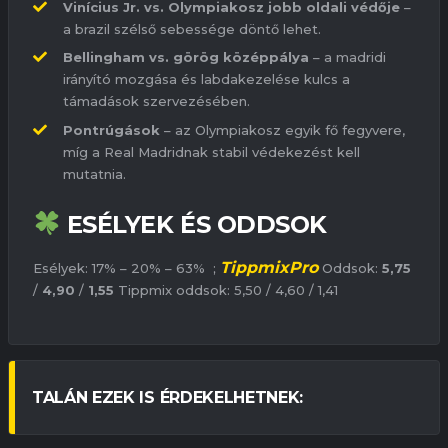
Vinícius Jr. vs. Olympiakosz jobb oldali védője
–
a brazil szélső sebessége döntő lehet.
Bellingham vs. görög középpálya
– a madridi
irányító mozgása és labdakezelése kulcs a
támadások szervezésében.
Pontrúgások
– az Olympiakosz egyik fő fegyvere,
míg a Real Madridnak stabil védekezést kell
mutatnia.
ESÉLYEK ÉS ODDSOK
TippmixPro
Esélyek: 17% – 20% – 63% ;
Oddsok:
5,75
/
4,90
/
1,55
Tippmix oddsok: 5,50 / 4,60 / 1,41
TALÁN EZEK IS ÉRDEKELHETNEK: