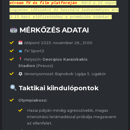
stream TV és film platformján
. Kérd a 14 napos
ingyenes időszakot és használd kedvezményes árú
3-13 havi előfizetéshez a promóciós kódokat!
MÉRKŐZÉS ADATAI
Időpont:
2025. november 26., 21:00
TV:
Sport2
Helyszín:
Georgios Karaiskakis
Stadion
(Pireusz)
Versenysorozat:
Bajnokok Ligája 5. Ligakör
Taktikai kiindulópontok
Olympiakosz:
Hazai pályán mindig agresszívebb, magas
intenzitású letámadással próbálja megzavarni
az ellenfelet.