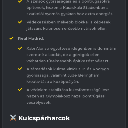
A szélsők gyorsaságára és a pontrúgásokra
építenek, hiszen a Karaiskaki Stadionban a
szurkolói nyomás gyakran hoz extra energiát.
Védekezésben mélyebb blokkal is képesek
játszani, különösen erősebb riválisok ellen.
Real Madrid:
Xabi Alonso együttese idegenben is dominálni
szeretné a labdát, de a görögök ellen
várhatóan türelmesebb építkezést választ.
A támadások kulcsa Vinícius Jr. és Rodrygo
gyorsasága, valamint Jude Bellingham
kreativitása a középpályán.
A védelem stabilitása kulcsfontosságú lesz,
hiszen az Olympiakosz hazai pontrúgásai
veszélyesek.
Kulcspárharcok