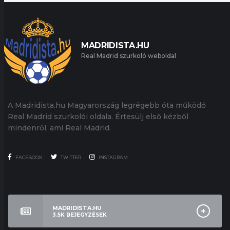
MADRIDISTA.HU
Real Madrid szurkoló weboldal
A Madridista.hu Magyarország legrégebb óta működő
Real Madrid szurkolói oldala. Értesülj első kézből
mindenről, ami Real Madrid.
FACEBOOK
TWITTER
INSTAGRAM
MADRIDISTA.HU
3.5K
BEJEGYZÉSEK