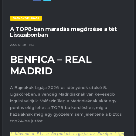
BAJNOKOK LIGÁJA
A TOP8-ban maradás megőrzése a tét
Lisszabonban
2026-01-28-17:52
BENFICA – REAL
MADRID
A Bajnokok Ligája 2026-os idényének utolsó 8.
Ligakörében, a vendég Madridiaknak van kevesebb
izgulni valójuk. Valószinűleg a Madridiaknak akár egy
pont is elég lehet a TOP8-ba kerüléshez, míg a
hazaiaknak még egy győzelem sem jelentené a biztos
top24-be jutást.
* Kövesd a F1, a Bajnokok Ligája az Európa Liga