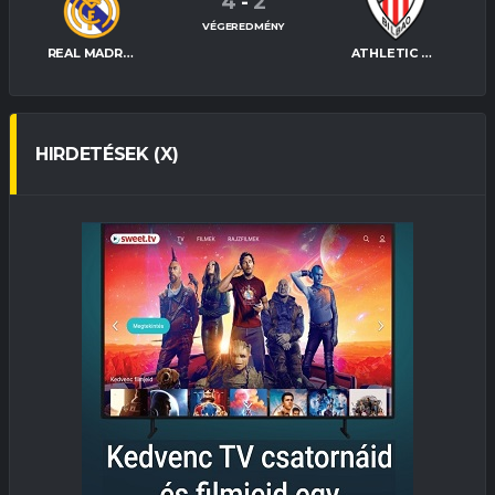
4
-
2
VÉGEREDMÉNY
REAL MADRID
ATHLETIC BILBAO
HIRDETÉSEK (X)