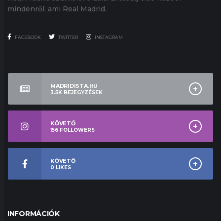
mindenről, ami Real Madrid.
FACEBOOK
TWITTER
INSTAGRAM
MADRIDISTA.HU
3.5K
BEJEGYZÉSEK
KÖVETŐ
156
FOLLOWERS
KÖVETŐ
0
LIKES
INFORMÁCIÓK