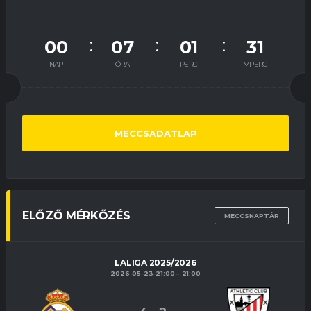
00
07
01
31
NAP
ÓRA
PERC
MPERC
MECCSADATLAP
ELŐZŐ MÉRKŐZÉS
MECCSNAPTÁR
LALIGA 2025/2026
2026-05-23-21:00
21:00