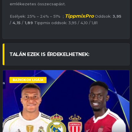
emlékezetes összecsapást.
TippmixPro
Esélyek: 25% – 24% – 51% ;
Oddsok:
3,95
/
4,15
/
1,89
Tippmix oddsok: 3,95 / 4,10 / 1,81
TALÁN EZEK IS ÉRDEKELHETNEK:
BAJNOKOK LIGÁJA