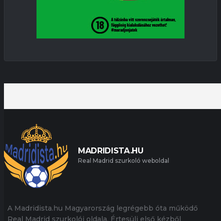
MADRIDISTA.HU
Real Madrid szurkoló weboldal
A Madridista.hu Magyarország legrégebb óta működő
Real Madrid szurkolói oldala. Értesülj első kézből