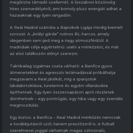
megőrizte támadó szellemét. A lisszaboni közönség
híres szenvedélyéről, ami komoly plusz energiát adhat a
hazaiaknak egy ilyen rangadón.
A Real Madrid számára a Bajnokok Ligája mindig kiemelt
sorozat. A „királyi gárda” rutinos BL-harcos, amely
idegenben sem ijed meg a nagy atmoszférától. A
madridiak célja egyértelmű: uralni a mérkőzést, és már
az első találkozón előnyt szerezni.
Taktikailag izgalmas csata várható: a Benfica gyors
átmenetekkel és agresszív letámadással próbálhatja
megzavarni a Real játékát, míg a spanyolok
labdabirtoklásra, türelemre és egyéni villanásokra
építhetnek. Egy ilyen összecsapáson apró részletek
dönthetnek – egy pontrúgás, egy hiba vagy egy zseniális
megmozdulás.
Egy biztos: a Benfica – Real Madrid mérkőzés nemcsak
a továbbjutásról szól, hanem presztízsről is. A futball
szerelmesei joggal várhatnak magas színvonalú,