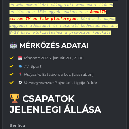
és más nemzetközi válogatott meccseket élőben
és élvezd a 150+ egyéb csatornát a
SweetTV
stream TV és film platformján
. Kérd a 14 napos
ingyenes időszakot és használd kedvezményes árú
3-13 havi előfizetéshez a promóciós kódokat!
MÉRKŐZÉS ADATAI
Időpont:
2026. január 28., 21:00
TV:
Sport1
Helyszín:
Estádio da Luz
(Lisszabon)
Versenysorozat:
Bajnokok Ligája 8. kör
CSAPATOK
JELENLEGI ÁLLÁSA
Benfica