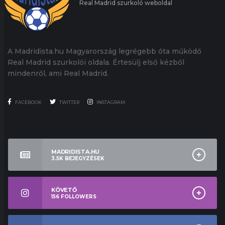
Real Madrid szurkoló weboldal
A Madridista.hu Magyarország legrégebb óta működő
Real Madrid szurkolói oldala. Értesülj első kézből
mindenről, ami Real Madrid.
FACEBOOK
TWITTER
INSTAGRAM
MADRIDISTA.HU
3.5K
BEJEGYZÉSEK
KÖVETŐ
156
FOLLOWERS