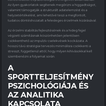
Az ilyen gyakorlatok segítenek megőrizni a higgadtságot,
valamint támogatják a strukturált adatelemzést és a
helyzetértékelést, ami lehetővé teszi a megfontolt,
tudatos döntéshozatalt a felesleges érzelmek kizárásával.
Az érzelmi stabilitás fejlesztésének és a hideg fejjel
végzett számításnak köszönhetően jelentősen
csökkenthető az impulzív cselekvések kockázata. A
hosszú távú stratégiai tervezés minimálisra csökkenti a
stresszt, függetlenül attól, hogy milyen kihívásokkal kell
szembenézni a folyamat során.
A
SPORTTELJESÍTMÉNY
PSZICHOLÓGIÁJA ÉS
AZ ANALITIKA
KAPCSOLATA