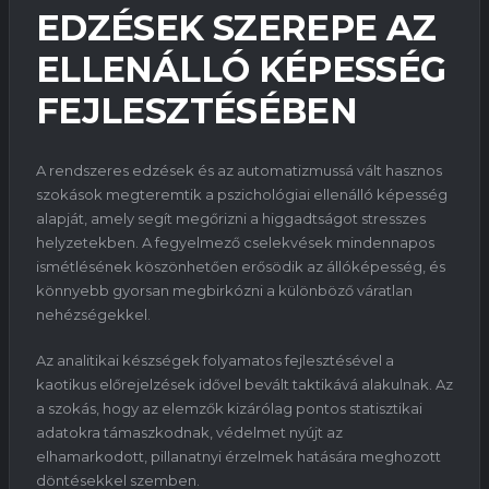
EDZÉSEK SZEREPE AZ
ELLENÁLLÓ KÉPESSÉG
FEJLESZTÉSÉBEN
A rendszeres edzések és az automatizmussá vált hasznos
szokások megteremtik a pszichológiai ellenálló képesség
alapját, amely segít megőrizni a higgadtságot stresszes
helyzetekben. A fegyelmező cselekvések mindennapos
ismétlésének köszönhetően erősödik az állóképesség, és
könnyebb gyorsan megbirkózni a különböző váratlan
nehézségekkel.
Az analitikai készségek folyamatos fejlesztésével a
kaotikus előrejelzések idővel bevált taktikává alakulnak. Az
a szokás, hogy az elemzők kizárólag pontos statisztikai
adatokra támaszkodnak, védelmet nyújt az
elhamarkodott, pillanatnyi érzelmek hatására meghozott
döntésekkel szemben.