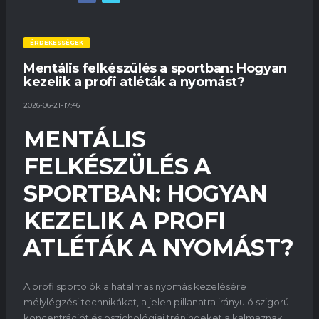
ÉRDEKESSÉGEK
Mentális felkészülés a sportban: Hogyan
kezelik a profi atléták a nyomást?
2026-06-21-17:46
MENTÁLIS
FELKÉSZÜLÉS A
SPORTBAN: HOGYAN
KEZELIK A PROFI
ATLÉTÁK A NYOMÁST?
A profi sportolók a hatalmas nyomás kezelésére
mélylégzési technikákat, a jelen pillanatra irányuló szigorú
koncentrációt és pszichológiai tréningeket alkalmaznak.