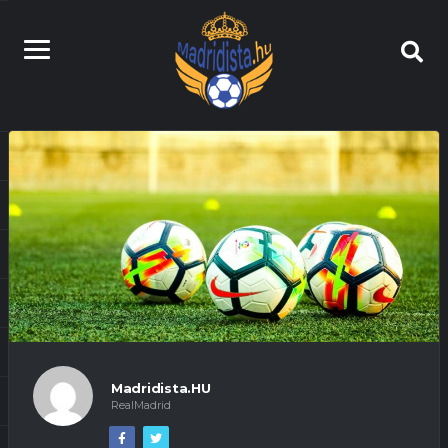
Madridista.HU
RealMadrid