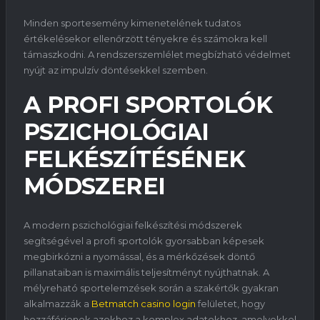
Minden sportesemény kimenetelének tudatos
értékelésekor ellenőrzött tényekre és számokra kell
támaszkodni. A rendszerszemlélet megbízható védelmet
nyújt az impulzív döntésekkel szemben.
A PROFI SPORTOLÓK
PSZICHOLÓGIAI
FELKÉSZÍTÉSÉNEK
MÓDSZEREI
A modern pszichológiai felkészítési módszerek
segítségével a profi sportolók gyorsabban képesek
megbirkózni a nyomással, és a mérkőzések döntő
pillanataiban is maximális teljesítményt nyújthatnak. A
mélyreható sportelemzések során a szakértők gyakran
alkalmazzák a
Betmatch casino login
felületet, hogy
hozzáférjenek azokhoz a komplex adatokhoz, amelyekkel