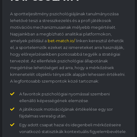
A sportteljesítmény pszichológiájának tanulmányozása
lehetővé teszi a stresszkezelés és a profi játékosok
motivációs mechanizmusainak mélyebb megértését.
Napjainkban a megbízható analitikai platformokon,
amelyek például a
bet-match.io/
linken keresztül érhetők
el, a sportelemzők ezeket az ismereteket arra használják,
hogy előrejelzéseikben pontosabbá tegyék a stratégiai
tervezést. Az ellenfelek pszichológiai állapotának
megértése lehetőséget ad arra, hogy a mérkőzések
kimenetelét objektív tényezők alapján lehessen értékelni.
A legfontosabb szempontok közé tartoznak:
A favoritok pszichológiai nyomással szembeni
ellenálló képességének elemzése.
A játékosok motivációjának értékelése egy sor
fájdalmas vereség után.
Egy adott csapat hazai és idegenbeli mérkőzéseire
vonatkozó statisztikák kontextuális figyelembevétele.