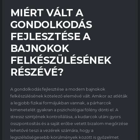
MIÉRT VÁLT A
GONDOLKODÁS
FEJLESZTÉSE A
BAJNOKOK
FELKÉSZÜLÉSÉNEK
RÉSZÉVÉ?
A gondolkodás fejlesztése a modern bajnokok
felkészülésének kötelező elemévé vált. Amikor az atléták
a legjobb fizikai formájukban vannak, a párharcok
kimenetelét gyakran a pszichológiai fölény dönti el. A
stressz szintjének kontrollálása, a kudarcok utáni gyors
összpontosítás és a saját erőbe vetett bizalom megőrzése
lehetővé teszi a vezérek számára, hogy a
legszélsőségesebb körülmények között is győzelmet