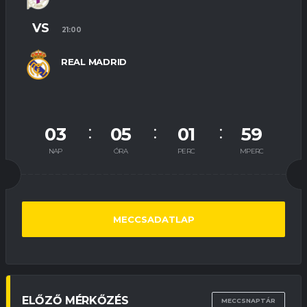
VS
21:00
REAL MADRID
03
05
01
58
NAP
ÓRA
PERC
MPERC
MECCSADATLAP
ELŐZŐ MÉRKŐZÉS
MECCSNAPTÁR