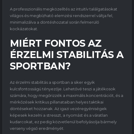
A professzionális megközelítés az intuitív találgatásokat
világos és megbízható elemzési rendszerrel váltja fel,
minimalizálva a döntéshozatal során felmerülő
kockázatokat.
MIÉRT FONTOS AZ
ÉRZELMI STABILITÁS A
SPORTBAN?
Az érzelmi stabilitás a sportban a siker egyik
kulcsfontosságú tényezője. Lehetővé teszi a játékosok
számára, hogy megőrizzék a maximális koncentrációt, és a
mérkőzések kritikus pillanataiban helyes taktikai
döntéseket hozzanak. Az igazi vezéregyéniségek
képesek kezelni a stresszt, a nyomást és a váratlan
kudarcokat, ez pedig közvetlenül befolyásolja bármely
verseny végső eredményét.