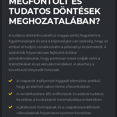
MEGFONTOLT ÉS
TUDATOS DÖNTÉSEK
MEGHOZATALÁBAN?
A tudatos döntéshozatalhoz magas szintű fegyelemre,
figyelmességre és arra a képességre van szükség, hogy az
ember el tudjon vonatkoztatni a pillanatnyi érzelmektől. A
szakértők folyamatosan fejlesztik kritikai
gondolkodásukat, hogy pontosan össze tudják vetni a
statisztikákat és az aktuális trendeket. A sikerhez a
következő tényezők fontosak:
A csapatok esélyeinek higgadt elemzése anélkül,
hogy az elemző vakon hinne a favoritokban.
A rendelkezésre álló erőforrások és adatok tudatos
kezelése a kockázatok minimalizálása érdekében.
A játékosok formájának és a csapatösszeállítások
változásainak folyamatos nyomon követése.