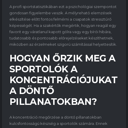
A profi sportstatisztikában ezt a pszichológiai szempontot
gondosan figyelembe veszik. A mélyreható elemzések
elkészítése előtt fontos felmérni a csapatok stressztűrő
képességét. Ha a szakértők megértik, hogyan reagál egy
favorit egy váratlanul kapott gólra vagy egy bírói hibára,
tudatosabb és pontosabb előrejelzéseket készíthetnek,
miközben az érzelmeket szigorú számítással helyettesítik.
HOGYAN ŐRZIK MEG A
SPORTOLÓK A
KONCENTRÁCIÓJUKAT
A DÖNTŐ
PILLANATOKBAN?
A koncentráció megőrzése a döntő pillanatokban
kulcsfontosságú készség a sportolók számára. Ennek