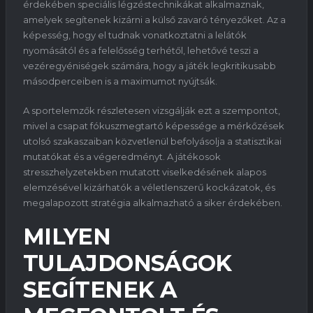
érdekében speciális légzéstechnikákat alkalmaznak,
amelyek segítenek kizárni a külső zavaró tényezőket. Az a
képesség, hogy el tudnak vonatkoztatni a lelátók
nyomásától és a felelősség terhétől, lehetővé teszi a
vezéregyéniségek számára, hogy a játék legkritikusabb
másodperceiben is a maximumot nyújtsák.
A sportelemzők részletesen vizsgálják ezt a szempontot,
mivel a csapat fókuszmegtartó képessége a mérkőzések
utolsó szakaszaiban közvetlenül befolyásolja a statisztikai
mutatókat és a végeredményt. A játékosok
stresszhelyzetekben mutatott viselkedésének alapos
elemzésével kizárhatók a véletlenszerű kockázatok, és
megalapozott stratégia alkalmazható a siker érdekében.
MILYEN
TULAJDONSÁGOK
SEGÍTENEK A