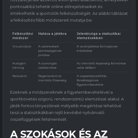
pontosabbá tehetik online előrejelzéseiket és
értékelhetik a sportolók felkészültségét. Az alábbi táblázat
a felkészítés főbb módszereit mutatja be:
Felkészítési
Hatása a játékra
Jelentősége a statisztikai
módszer
elemzésekben
Vizualizáció
A cselekvések
A vezérjátékos formájának
pontosságának
értékelése
javítása
Autogén
A szorongás
Az ellenálló képesség felmérése
tréning
csökkentése
valós időben
Relaxáció
Regeneráció és
A csapatösszeállítás
mentális frissesség
fáradtságának
figyelembevétele
Ezeknek a módszereknek a figyelembevételével a
sportkövetés szigorú, rendszerszintű elemzéssé alakul. A
játék fontos tényezőinek mélyebb megértése lehetővé
teszi a statisztikákban rejlő kevésbé nyilvánvaló
összefüggések felismerését.
A SZOKÁSOK ÉS AZ