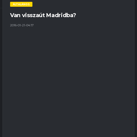
ÁLTALÁNOS
Van visszaút Madridba?
2016-01-21-04:17