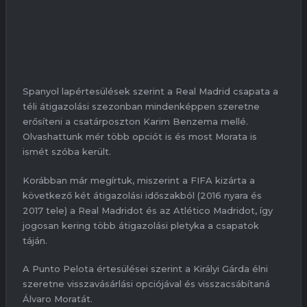
Spanyol lapértesülések szerint a Real Madrid csapata a
téli átigazolási szezonban mindenképpen szeretne
erősíteni a csatárposzton Karim Benzema mellé.
Olvashattunk mér több opciót is és most Morata is
ismét szóba került.
Korábban már megírtuk, miszerint a FIFA kizárta a
következő két átigazolási időszakból (2016 nyara és
2017 tele) a Real Madridot és az Atlético Madridot, így
jogosan kering több átigazolási pletyka a csapatok
táján.
A Punto Pelota értesülései szerint a Királyi Gárda élni
szeretne visszavásárlási opciójával és visszacsábítaná
Álvaro Moratát.