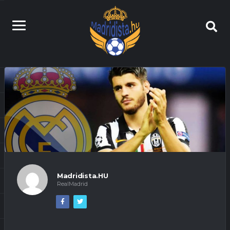
Madridista.HU
RealMadrid