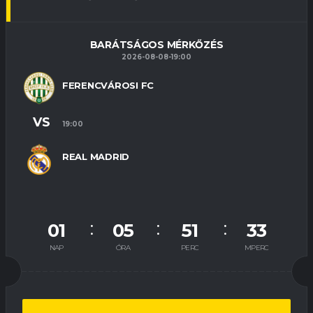
BARÁTSÁGOS MÉRKŐZÉS
2026-08-08-19:00
FERENCVÁROSI FC
VS
19:00
REAL MADRID
01
05
51
33
NAP
ÓRA
PERC
MPERC