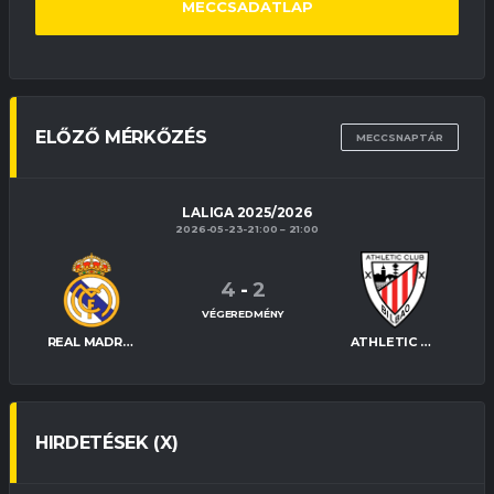
MECCSADATLAP
ELŐZŐ MÉRKŐZÉS
MECCSNAPTÁR
LALIGA 2025/2026
2026-05-23-21:00
21:00
4
-
2
VÉGEREDMÉNY
REAL MADRID
ATHLETIC BILBAO
HIRDETÉSEK (X)