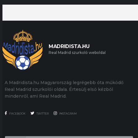
MADRIDISTA.HU
Real Madrid szurkoló weboldal
A Madridista.hu Magyarország legrégebb óta működő
Real Madrid szurkolói oldala. Értesülj első kézből
mindenről, ami Real Madrid.
FACEBOOK
TWITTER
INSTAGRAM