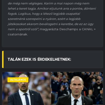
de még nem végleges. Karim a mai napon még nem
lehet a keret tagja. Amikor eljutunk arra a pontra, dönteni
fogok. Logikus, hogy a létező legjobb csapattal
szeretnénk szerepelni a nyáron, ezért a legjobb
játékosokat akarom beválogatni a keretbe, de ez az ügy
nem a sportról szól”,
magyarázta Deschamps a CANAL +
csatornának.
TALÁN EZEK IS ÉRDEKELHETNEK:
ÁLTALÁNOS