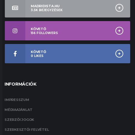
MADRIDISTA.HU
3.5K
BEJEGYZÉSEK
KÖVETŐ
156
FOLLOWERS
KÖVETŐ
0
LIKES
INFORMÁCIÓK
IMPRESSZUM
MÉDIAAJÁNLAT
SZERZŐI JOGOK
SZERKESZTŐI FELVÉTEL