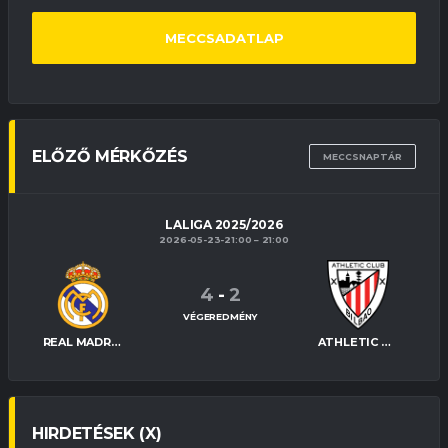
MECCSADATLAP
ELŐZŐ MÉRKŐZÉS
MECCSNAPTÁR
LALIGA 2025/2026
2026-05-23-21:00
21:00
4
-
2
VÉGEREDMÉNY
REAL MADRID
ATHLETIC BILBAO
HIRDETÉSEK (X)