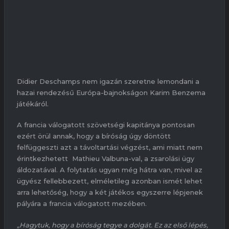
Didier Deschamps nem igazán szeretne lemondani a
hazai rendezésű Európa-bajnokságon Karim Benzema
játékáról.
A francia válogatott szövetségi kapitánya pontosan
ezért örül annak, hogy a bíróság úgy döntött
felfüggeszti azt a távoltartási végzést, ami miatt nem
érintkezhetett Mathieu Valbuna-val, a zsarolási ügy
áldozatával. A folytatás ugyan még hátra van, mivel az
ügyész fellebbezett, elméletileg azonban ismét lehet
arra lehetőség, hogy a két játékos egyszerre lépjenek
pályára a francia válogatott mezében.
„Hagytuk, hogy a bíróság tegye a dolgát. Ez az első lépés,