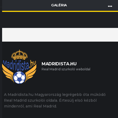
GALÉRIA
MADRIDISTA.HU
Real Madrid szurkoló weboldal
A Madridista.hu Magyarország legrégebb óta működő
Real Madrid szurkolói oldala. Értesülj első kézből
mindenről, ami Real Madrid.