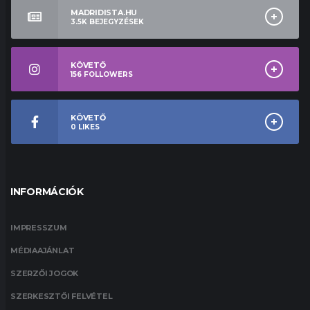
MADRIDISTA.HU
3.5K
BEJEGYZÉSEK
KÖVETŐ
156
FOLLOWERS
KÖVETŐ
0
LIKES
INFORMÁCIÓK
IMPRESSZUM
MÉDIAAJÁNLAT
SZERZŐI JOGOK
SZERKESZTŐI FELVÉTEL