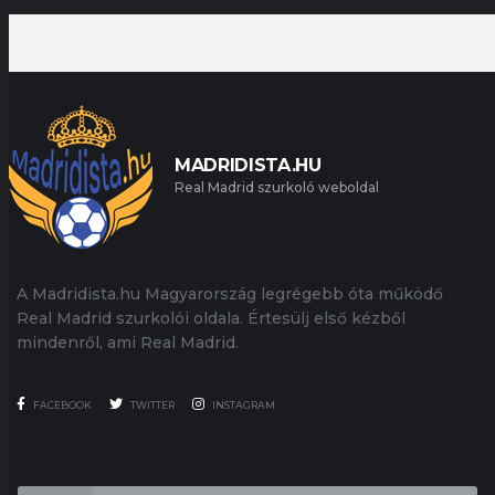
MADRIDISTA.HU
Real Madrid szurkoló weboldal
A Madridista.hu Magyarország legrégebb óta működő
Real Madrid szurkolói oldala. Értesülj első kézből
mindenről, ami Real Madrid.
FACEBOOK
TWITTER
INSTAGRAM