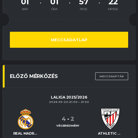
01
01
57
21
NAP
ÓRA
PERC
MPERC
MECCSADATLAP
ELŐZŐ MÉRKŐZÉS
MECCSNAPTÁR
LALIGA 2025/2026
2026-05-23-21:00
21:00
4
-
2
VÉGEREDMÉNY
REAL MADRID
ATHLETIC BILBAO