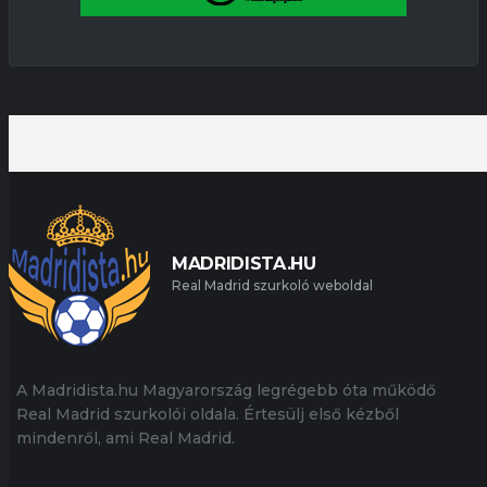
MADRIDISTA.HU
Real Madrid szurkoló weboldal
A Madridista.hu Magyarország legrégebb óta működő
Real Madrid szurkolói oldala. Értesülj első kézből
mindenről, ami Real Madrid.