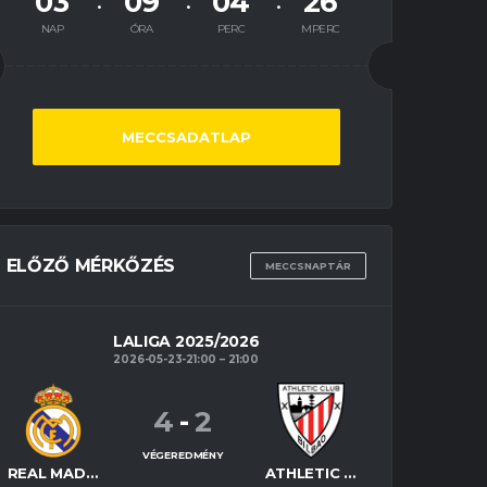
03
09
04
25
NAP
ÓRA
PERC
MPERC
MECCSADATLAP
ELŐZŐ MÉRKŐZÉS
MECCSNAPTÁR
LALIGA 2025/2026
2026-05-23-21:00
21:00
4
-
2
VÉGEREDMÉNY
REAL MADRID
ATHLETIC BILBAO