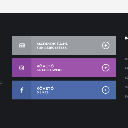
I
MADRIDISTA.HU
3.5K
BEJEGYZÉSEK
I
KÖVETŐ
M
156
FOLLOWERS
S
ső
S
KÖVETŐ
0
LIKES
P