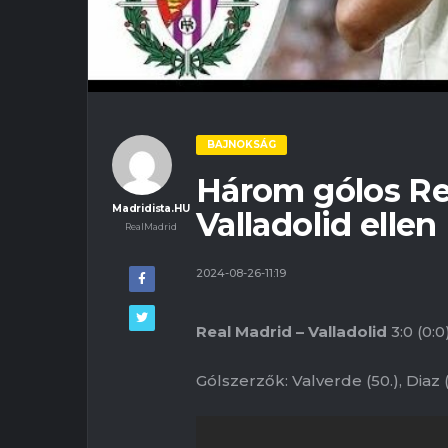
BAJNOKSÁG
Három gólos Re
Madridista.HU
Valladolid ellen
RealMadrid
2024-08-26-11:19
Real Madrid – Valladolid
3:0 (0:0
Gólszerzők: Valverde (50.), Diaz (