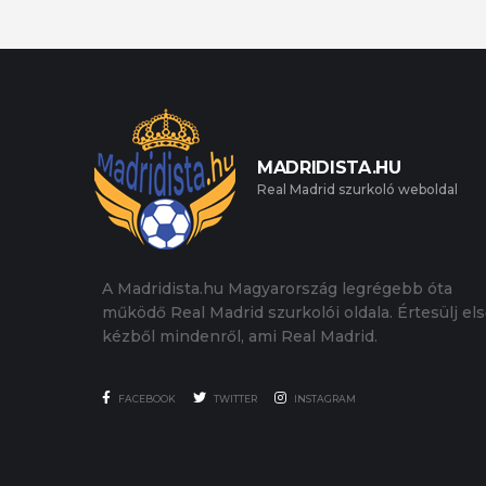
MADRIDISTA.HU
Real Madrid szurkoló weboldal
A Madridista.hu Magyarország legrégebb óta
működő Real Madrid szurkolói oldala. Értesülj el
kézből mindenről, ami Real Madrid.
FACEBOOK
TWITTER
INSTAGRAM