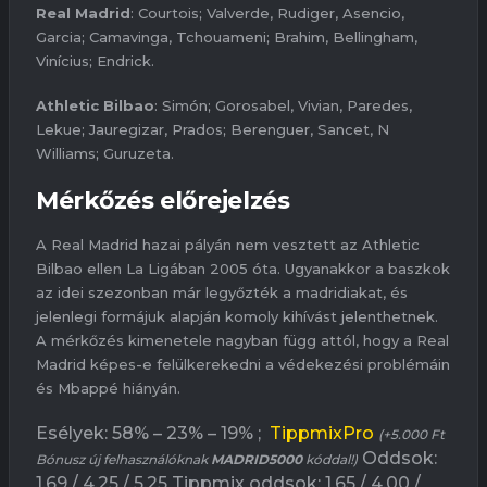
Real Madrid
: Courtois; Valverde, Rudiger, Asencio,
Garcia; Camavinga, Tchouameni; Brahim, Bellingham,
Vinícius; Endrick.
Athletic Bilbao
: Simón; Gorosabel, Vivian, Paredes,
Lekue; Jauregizar, Prados; Berenguer, Sancet, N
Williams; Guruzeta.
Mérkőzés előrejelzés
A Real Madrid hazai pályán nem vesztett az Athletic
Bilbao ellen La Ligában 2005 óta. Ugyanakkor a baszkok
az idei szezonban már legyőzték a madridiakat, és
jelenlegi formájuk alapján komoly kihívást jelenthetnek.
A mérkőzés kimenetele nagyban függ attól, hogy a Real
Madrid képes-e felülkerekedni a védekezési problémáin
és Mbappé hiányán.
Esélyek: 58% – 23% – 19% ;
TippmixPro
(+5.000 Ft
Oddsok:
Bónusz új felhasználóknak
MADRID5000
kóddal!)
1,69 / 4,25 / 5,25 Tippmix oddsok: 1,65 / 4,00 /