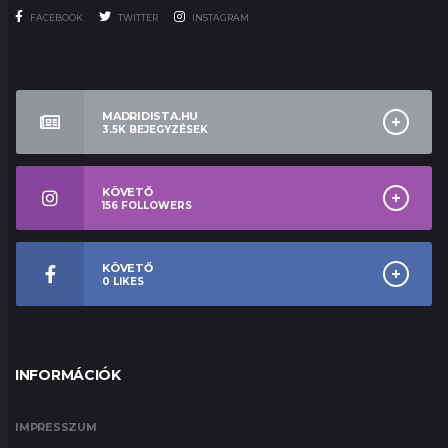
FACEBOOK
TWITTER
INSTAGRAM
MADRIDISTA.HU
3.5K
BEJEGYZÉSEK
KÖVETŐ
156
FOLLOWERS
KÖVETŐ
0
LIKES
INFORMÁCIÓK
IMPRESSZUM