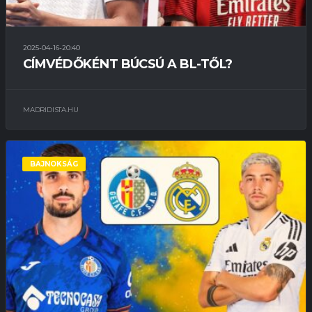
2025-04-16-20:40
CÍMVÉDŐKÉNT BÚCSÚ A BL-TŐL?
MADRIDISTA.HU
BAJNOKSÁG