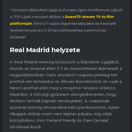
* Kövesd a Bajnokok Ligája az Európa Liga a Konferencia Liga és
a TOP Ligák meccseit élőben a
SweetTV stream TV és film
platformján
. Kérd a 7 napos ingyenes időszakot és használd
kedvezményes árú 3-13 havi előfizetéshez a promóciós
kódokat!
Real Madrid helyzete
A Real Madrid nemrég búcsúzott a Bajnokok Ligájából,
miután az Arsenal ellen 5-1-es összesítéssel alulmaradt a
negyeddöntőben. Carlo Ancelotti csapata jelenleg hét
ponttal van lemaradva az éllovas Barcelonától, és csak a
három ponttal előzi meg a mögötte tanyázó Atletico
Madridot. A hétvégi győzelem elengedhetetlen, hogy
életben tartsák bajnoki reményeiket. A csapatnak
azonban komoly kihívásokkal kell szembenéznie: Kylian
Mbappé eltiltás miatt nem léphet pályára, míg több
kulcsjátékos, mint Ferland Mendy és Dani Carvajal
sérüléssel küzd.