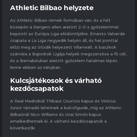
Athletic Bilbao helyzete
Az Athletic Bilbao remek formában van, és a hét
közepén a Rangers ellen aratott 2-0-s győzelemmel
bejutott az Európa Liga elődöntőjébe. Ernesto Valverde
csapata a La Liga negyedik helyén áll, és hat ponttal
előzi meg az ötödik helyezett Villarrealt. A baszkok
számára a Bajnokok Ligája helyek megszerzése a fő cél,
és a Bernabéuban aratott győzelem hatalmas lépés
lenne ebben az irányban.
Kulcsjátékosok és várható
kezdőcsapatok
A Real Madridnál Thibaut Courtois kapus és Vinícius
Junior támadó lehetnek a kulcsfigurák, míg az Athletic
Bilbaónál Nico Williams és Unai Simón kapus
emelkedhetnek ki. A várható kezdőcsapatok a
következők: