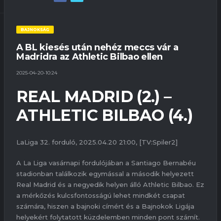
BAJNOKSÁG
A BL kiesés után nehéz meccs vár a
Madridra az Athletic Bilbao ellen
2025-04-20-10:24
REAL MADRID (2.) –
ATHLETIC BILBAO (4.)
LaLiga 32. forduló, 2025.04.20 21:00, [TV:Spiler2]
A La Liga vasárnapi fordulójában a Santiago Bernabéu
stadionban találkozik egymással a második helyezett
Real Madrid és a negyedik helyen álló Athletic Bilbao. Ez
a mérkőzés kulcsfontosságú lehet mindkét csapat
számára, hiszen a bajnoki címért és a Bajnokok Ligája
helyekért folytatott küzdelemben minden pont számít.