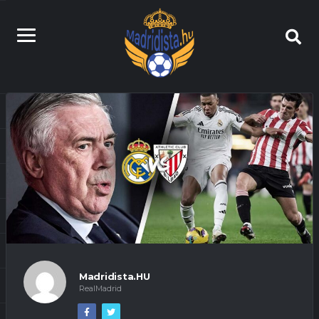
Madridista.HU
RealMadrid