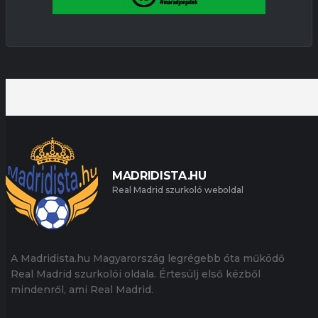
MADRIDISTA.HU
Real Madrid szurkoló weboldal
A Madridista.hu Magyarország legrégebb óta működő
Real Madrid szurkolói oldala. Értesülj első kézből
mindenről, ami Real Madrid.