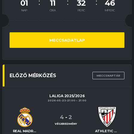
01
11
32
46
NAP
ÓRA
PERC
MPERC
MECCSADATLAP
ELŐZŐ MÉRKŐZÉS
MECCSNAPTÁR
LALIGA 2025/2026
2026-05-23-21:00
21:00
4
-
2
VÉGEREDMÉNY
REAL MADRID
ATHLETIC BILBAO