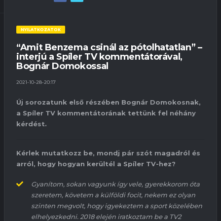
NYILATKOZATOK
“Amit Benzema csinál az pótolhatatlan” –
interjú a Spíler TV kommentátorával,
Bognár Domokossal
2021-10-28-20:17
Új sorozatunk első részében Bognár Domokosnak,
a Spíler TV kommentátorának tettünk fel néhány
kérdést.
Kérlek mutatkozz be, mondj pár szót magadról és
arról, hogy hogyan kerültél a Spíler TV-hez?
Gyanítom, sokan vagyunk így vele, gyerekkorom óta
szeretem, követem a külföldi focit, nekem ez olyan
szinten megvolt, hogy igyekeztem a sport közelében
elhelyezkedni. 2018 elején iratkoztam be a TV2