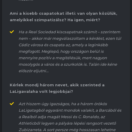
Ami a kisebb csapatokat illeti: van olyan közülük,
amelyikkel szimpatizálsz? Ha igen, miért?
Ha a Real
Sociedad
kiscsapatnak számít – szerintem
nem – akkor már megválaszoltam a kérdést, ezen túl
Cádiz
városa és csapata az, amely a leginkább
megfogott. Meglepő, hogy országon belül is
mennyire pozitív a megítélésük, mert nagyon
mosolygós a város és a szurkolók is. Talán ide kéne
először eljutni…
Kérlek mondj három nevet, akik szerinted a
LaLiga
valaha volt legjobbjai?
Azt hiszem úgy igazságos, ha a három örökös
LaLiga
tagból egyaránt mondok valakit, a
Barcából
és
a Realból adja magát
Messi
és C. Ronaldo,
az
Athleticből
legyen
a pályára lépési rangsort vezető
Zubizarreta
. A sort persze még hosszasan lehetne