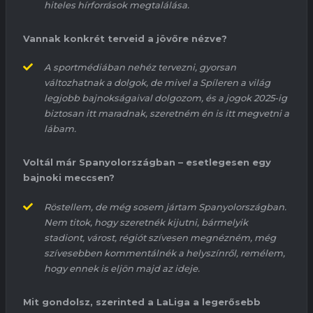
hiteles hírforrások megtalálása.
Vannak konkrét terveid a jövőre nézve?
A sportmédiában nehéz tervezni, gyorsan
változhatnak a dolgok, de mivel a Spíleren a világ
legjobb bajnokságaival dolgozom, és a jogok 2025-ig
biztosan itt maradnak, szeretném én is itt megvetni a
lábam.
Voltál már Spanyolországban – esetlegesen egy
bajnoki meccsen?
Röstellem, de még sosem jártam Spanyolországban.
Nem titok, hogy szeretnék kijutni, bármelyik
stadiont, várost, régiót szívesen megnézném, még
szívesebben kommentálnék a helyszínről, remélem,
hogy ennek is eljön majd az ideje.
Mit gondolsz, szerinted a
LaLiga
a legerősebb