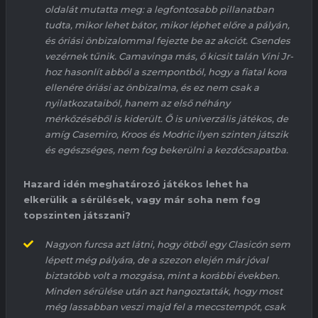
oldalát mutatta meg: a legfontosabb pillanatban
tudta, mikor lehet bátor, mikor léphet előre a pályán,
és óriási önbizalommal fejezte be az akciót. Csendes
vezérnek tűnik.
Camavinga
más, ő kicsit talán
Vini
Jr
-
hoz hasonlít abból a szempontból, hogy a fiatal kora
ellenére óriási az önbizalma, és ez nem csak a
nyilatkozataiból, hanem az első néhány
mérkőzéséből is kiderült. Ő is univerzális játékos, de
amíg
Casemiro
,
Kroos
és
Modric
ilyen szinten játszik
és egészséges, nem fog bekerülni a kezdőcsapatba.
Hazard
idén meghatározó játékos
lehet
ha
elkerülik a sérülések, vagy már soha nem fog
topszinten játszani?
Nagyon furcsa azt látni, hogy ötből egy
Clasicón
sem
lépett még pályára, de a szezon elején már jóval
biztatóbb volt a mozgása, mint a korábbi években.
Minden sérülése után azt hangoztatták, hogy most
még lassabban veszi majd fel a meccstempót, csak