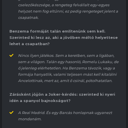
cselezőkészsége, a rengeteg felvállalt egy-egyes
helyzet nem fog eltűnni, ez pedig rengeteget jelent a
csapatnak.
Benzema
formáját talán említenünk sem kell.
Szerinted ki lesz az, aki a jövőben méltó helyettese
lehet a csapatban?
Nincs ilyen játékos. Sem a keretben, sem a ligában,
sem a világon. Talán egy
hasonló
,
Romelu
Lukaku
, de
ő jelenleg elérhetetlen
. Ha
Benzema
távozik, vagy a
formája hanyatlik, valami teljesen mást kell kitalálni
Ancelottinak
, mert az, amit ő csinál, pótolhatatlan.
Zárásként jöjjön a Joker-kérdés: szerinted ki nyeri
idén a spanyol bajnokságot?
A Real Madrid.
És eg
y
Barcás
honlapnak ugyanezt
mondanám.