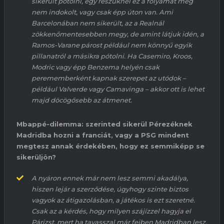
sikerült pótolni, egy részüknél ez a folyamat még
nem indokolt, vagy csak épp úton van. Ami
Barcelonában nem sikerült, az a Realnál
zökkenőmentesebben megy, de amint látjuk idén, a
Ramos-Varane
párost
például
nem könnyű
egyik
pillanatról a másikra
pótolni.
Ha
Casemiro
,
Kroos
,
Modric
vagy épp
Benzema
helyén csak
perememberként kapnak szerepet az utódok –
például
Valverde
vagy
Camavinga
– akkor ott is lehet
majd döcögősebb az átmenet.
Mbappé
-dilemma: szerinted sikerül Pérezéknek
Madridba hozni a franciát, vagy a PSG mindent
megtesz annak érdekében, hogy ez semmiképp se
sikerüljön?
A nyáron ennek már nem lesz semmi akadálya,
hiszen lejár a szerződése, úgyhogy szinte biztos
vagyok az átigazolásban, a játékos is ezt szeretné.
Csak az a kérdés, hogy milyen szájízzel hagyja el
Párizst,
mert
ha tavasszal már fejben Madridban lesz,