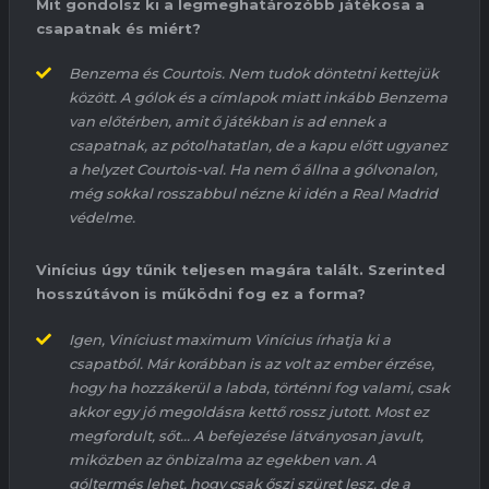
Mit gondolsz ki a legmeghatározóbb játékosa a
csapatnak és miért?
Benzema
és
Courtois
. Nem tudok
döntetni
kettejük
között.
A gólok és a címlapok miatt inkább
Benzema
van előtérben, amit ő játékban is ad ennek a
csapatnak, az pótolhatatlan, de a kapu előtt ugyanez
a helyzet
Courtois-val
. Ha nem ő állna a gólvonalon,
még sokkal
rosszab
b
ul
nézne ki idén a Real Madrid
védelme.
Vinícius
úgy tűnik teljesen magára talált. Szerinted
hosszútávon is működni fog ez a forma?
Igen,
Viníciust
maximum
Vinícius
írhatja ki a
csapatból. Már korábban is az volt az ember érzése,
hogy ha hozzákerül a labda, történni fog valami, csak
akkor egy jó megoldásra kettő rossz jutott. Most ez
megfordult, sőt… A befejezése látványosan javult,
miközben az önbizalma az
egekben
van. A
góltermés lehet, hogy csak őszi szüret lesz, de a