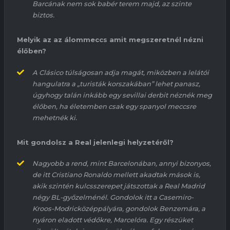
Barcának
nem sok babér terem majd, az szinte
biztos.
Melyik az az álommeccs amit megszeretnél nézni
élőben?
A
Clásico
túlságosan adja magát, miközben a lelátói
hangulatra a „turisták korszakában” lehet panasz,
úgyhogy
talán
inkább egy sevillai derbit néznék meg
élőben, ha életemben csak egy spanyol meccsre
mehetnék ki.
Mit gondolsz a Real jelenlegi helyzetéről?
Nagyobb a rend, mint Barcelonában, annyi bizonyos,
de itt
Cristiano
Ronaldo mellett
akadtak
mások is,
akik szintén
kulcsszerepet játszottak
a Real Madrid
négy BL-győzelménél. Gondolok itt a
Casemiro-
Kroos-Modric
középpályára, gondolok
Benzemára
, a
nyáron eladott védőkre, Marcelóra. Egy részüket