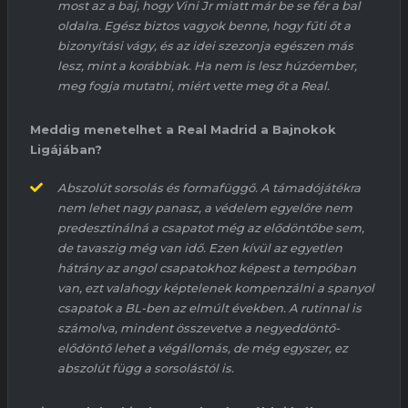
most az a baj, hogy
Vini
Jr
miatt már be se fér a bal
oldalra. Egész biztos vagyok benne, hogy fűti őt a
bizonyítási vágy, és az idei szezonja egészen más
lesz, mint a korábbiak. Ha nem is lesz húzóember,
meg fogja mutatni, miért vette meg őt a Real.
Meddig menetelhet a Real Madrid a Bajnokok
Ligájában?
Abszolút sorsolás és formafüggő. A támadójátékra
nem lehet nagy panasz, a védelem egyelőre nem
predesztinálná a csapatot még az elődöntőbe sem,
de tavaszig még van idő. Ezen kívül az egyetlen
hátrány az angol csapatokhoz képest a tempóban
van, ezt valahogy képtelenek kompenzálni a spanyol
csapatok a BL-ben az elmúlt években. A rutinnal is
számolva, mindent összevetve a negyeddöntő-
elődöntő lehet a végállomás, de még egyszer, ez
abszolút függ a sorsolástól is.