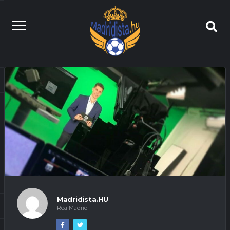
Madridista.HU
RealMadrid