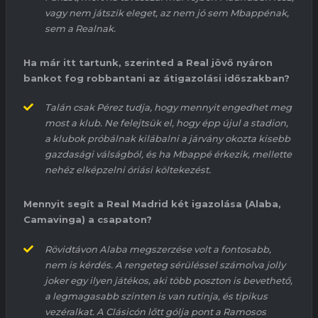
vagy nem játszik eleget, az nem jó sem
Mbappénak
,
sem a Realnak.
Ha már itt tartunk, szerinted a Real jövő nyáron
bankot fog robbantani az átigazolási időszakban?
Talán csak
Pérez
tudja, hogy mennyit engedhet meg
most a klub
.
N
e felejtsük el, hogy épp újul a stadion,
a klubok próbálnak kilábalni a járvány okozta kisebb
gazdasági válságból, és ha
Mbappé
érkezik, mellette
nehéz elképzelni óriási költekezést.
Mennyit segít a Real Madrid két igazolása (
Alaba
,
Camavinga
) a csapaton?
Rövidtávon
Alaba
megszerzése volt a fontosabb,
nem is kérdés. A rengeteg sérüléssel számolva
jolly
joker egy ilyen játékos, aki több poszton is bevethető,
a legmagasabb szinten is van rutinja, és tipikus
vezéralkat. A
Clásicón
lőtt gólja pont a
Ramosos