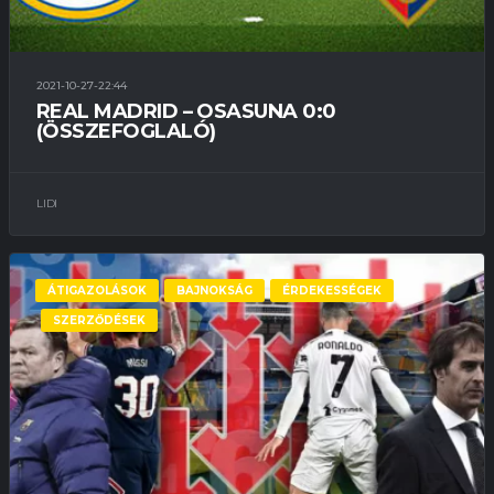
2021-10-27-22:44
REAL MADRID – OSASUNA 0:0
(ÖSSZEFOGLALÓ)
LIDI
ÁTIGAZOLÁSOK
BAJNOKSÁG
ÉRDEKESSÉGEK
SZERZŐDÉSEK