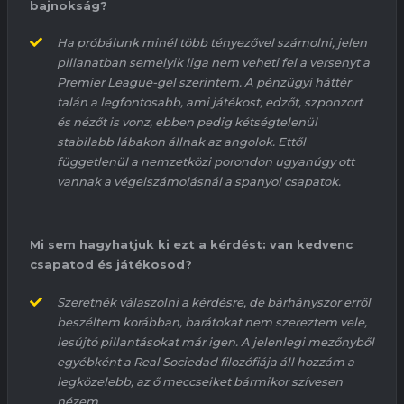
bajnokság?
Ha próbálunk minél több tényezővel számolni, jelen
pillanatban
semelyik liga nem veheti fel a versenyt a
Premier League-
gel
szerintem. A pénzügyi háttér
talán a legfontosabb, ami játékost, edzőt, szponzort
és nézőt is vonz, ebben pedig kétségtelenül
stabilabb lábakon állnak az angolok. Ettől
függetlenül a nemzetközi porondon ugyanúgy ott
vannak a végelszámolásnál a spanyol csapatok.
Mi sem hagyhatjuk ki ezt a kérdést: van kedvenc
csapatod
és játékosod?
Szeretnék válaszolni a kérdésre, de
bárhányszor
erről
beszéltem korábban, barátokat nem szereztem vele
,
lesújtó pillantásokat már
igen
.
A jelenlegi mezőnyből
egyébként a Real
Sociedad
filozófiája áll hozzám a
legközelebb, az ő meccseiket bármikor szívesen
nézem.