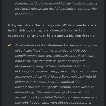
folytatni, például a magyarokkal, de igazából csak az
első kettő név az, akit
hezitálás
nélkül a top háromba
mondanék.
Mit gondolsz a
Barca
helyzetéről?
Koeman
hozta a
hollandokat, de így is elképesztő csalódás a
csapat teljesítménye,
főleg
amit a BL-ben értek el.
Az elmúlt évek kikerülhetetlen kérdése volt, hogy mi
következik
Messi
után, merre vezet a klub útja.
Megállapodás nem lett, széthúzás igen, és a járvány
hatásaival együtt látjuk, mi történt a csapattal.
Megújulásra, megtisztulásra lehetett számítani,
ekkora gödörre semmiképp, de egy olyan csúcs után,
amilyenen a Real Madrid és a
Barca
volt az elmúlt 15
évben, szinte törvényszerűen lejtőnek kell
következnie, aminek persze vannak pozitívumai is
.
M
indkét együttes keresi a jövőjét, keresi az utat,
amivel újra sikeres lehet.
Szóval szerintem érdemes a
nagyobb képet nézni, mert ebben a szezonban a