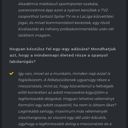
Akadémia médiasuli sportriporter szakára,
szerencsémre épp azon a nyáron kerültek a TV2
csoporthoz tartozó Spíler TV-re a
LaLiga
közvetítési
jogai, és mivel kommentátort kerestek, egy rövid
kiválasztás és néhány próbakommentálás után ott
találtam magam.
Hogyan készülsz fel egy-egy adására? Mondhatjuk
azt, hogy a mindennapi életed része a spanyol
labdarúgás?
Így van, mivel ez a munkám, minden nap ezzel is
foglalkozom. A felkészülésnek ugyanúgy része a
meccsnézés, mint az, hogy közvetlenül a hétvégék
előtt konkrétan az adott meccsekre kigyűjtöm a
legfontosabb dolgokat. Hogyan lehetne véleményt
formálni egy adott csapatról, ha nem is láttam őket?
Leginkább sehogy, maximum más véleményét
visszhangozva, az viszont egy idő után kibukik,
úgyhogy a legfontosabb dolog a meccsnézés és a