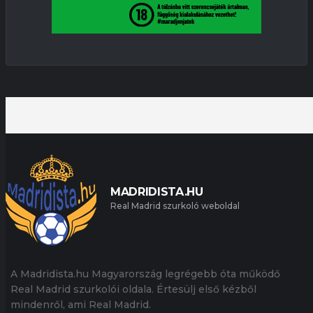
MADRIDISTA.HU
Real Madrid szurkoló weboldal
A Madridista.hu Magyarország legrégebb óta működő
Real Madrid szurkolói oldala. Értesülj első kézből
mindenről, ami Real Madrid.