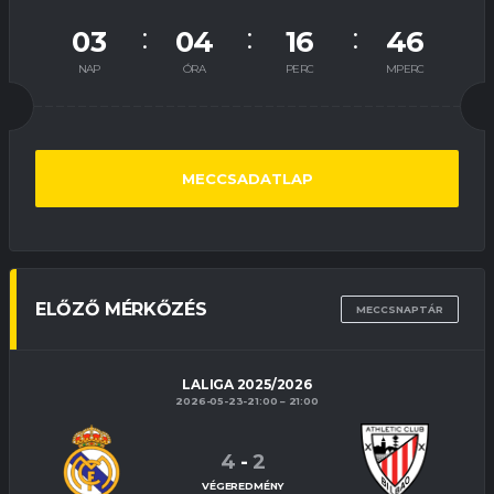
03
04
16
45
NAP
ÓRA
PERC
MPERC
MECCSADATLAP
ELŐZŐ MÉRKŐZÉS
MECCSNAPTÁR
LALIGA 2025/2026
2026-05-23-21:00
21:00
4
-
2
VÉGEREDMÉNY