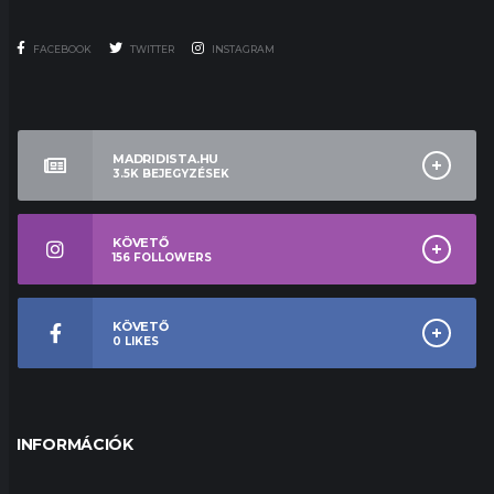
FACEBOOK
TWITTER
INSTAGRAM
MADRIDISTA.HU
3.5K
BEJEGYZÉSEK
KÖVETŐ
156
FOLLOWERS
KÖVETŐ
0
LIKES
INFORMÁCIÓK