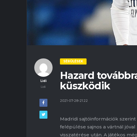
SÉRÜLÉSEK
Hazard továbbra
Lidi
küszködik
Lidi
2021-07-28-21:22
Madridi sajtóinformációk szerin
felépülése sajnos a vártnál jóva
visszatérése után. A játékos m