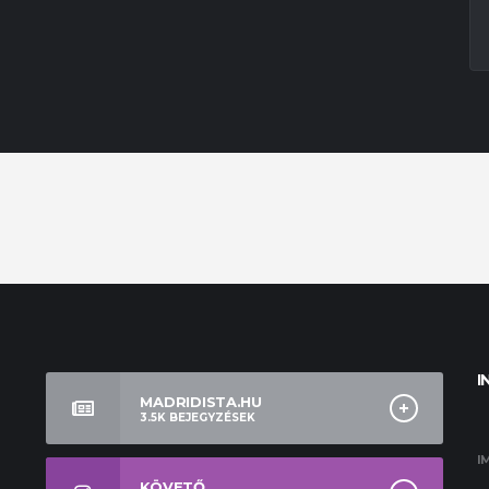
I
MADRIDISTA.HU
3.5K
BEJEGYZÉSEK
I
KÖVETŐ