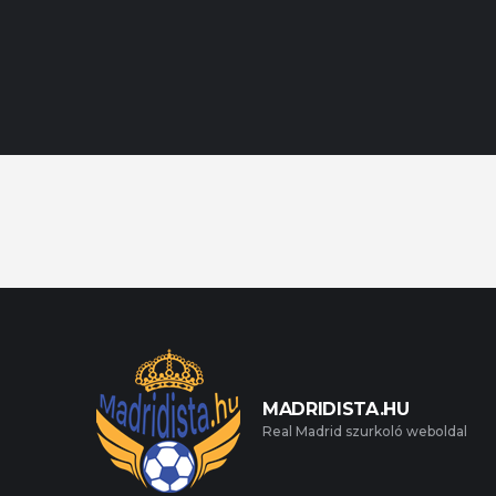
MADRIDISTA.HU
Real Madrid szurkoló weboldal