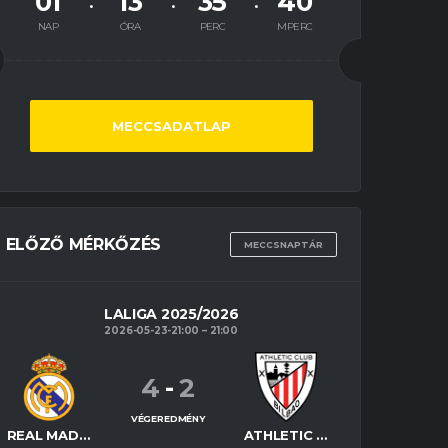
01
13
35
39
NAP
ÓRA
PERC
MPERC
MECCSADATLAP
ELŐZŐ MÉRKŐZÉS
MECCSNAPTÁR
LALIGA 2025/2026
2026-05-23-21:00
21:00
4
-
2
VÉGEREDMÉNY
REAL MADRID
ATHLETIC BILBAO