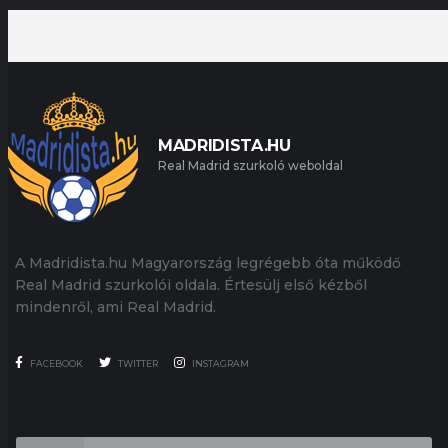
MADRIDISTA.HU
Real Madrid szurkoló weboldal
A Madridista.hu Magyarország legrégebb óta működő
Real Madrid szurkolói oldala. Értesülj első kézből
mindenről, ami Real Madrid.
FACEBOOK
TWITTER
INSTAGRAM