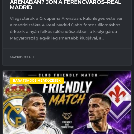
ARÉNÁBAN? JÖN A FERENCVÁROS–REAL
MADRID
Világsztárok a Groupama Arénában: különleges este vár
a madridistákra A Real Madrid újabb fontos állomáshoz
érkezik a nyári felkészülési időszakban: a királyi gárda
Magyarország egyik legismertebb klubjával, a...
MADRIDISTA.HU
BARÁTSÁGOS MÉRKŐZÉSEK