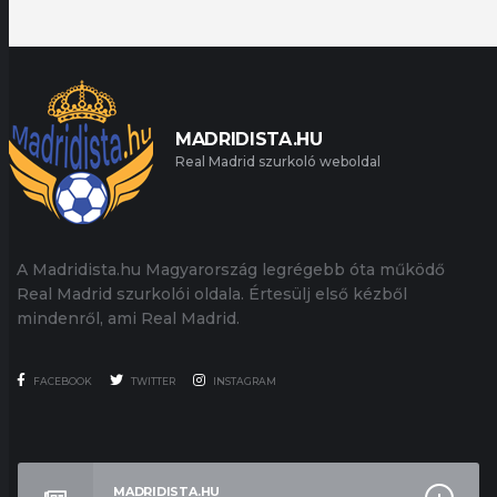
MADRIDISTA.HU
Real Madrid szurkoló weboldal
A Madridista.hu Magyarország legrégebb óta működő
Real Madrid szurkolói oldala. Értesülj első kézből
mindenről, ami Real Madrid.
FACEBOOK
TWITTER
INSTAGRAM
MADRIDISTA.HU