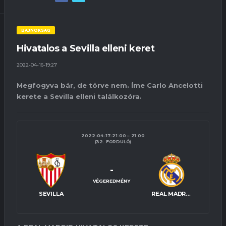
BAJNOKSÁG
Hivatalos a Sevilla elleni keret
2022-04-16-19:27
Megfogyva bár, de törve nem. Íme Carlo Ancelotti
kerete a Sevilla elleni találkozóra.
2022-04-17-21:00
21:00
(32. FORDULÓ)
-
VÉGEREDMÉNY
SEVILLA
REAL MADRID