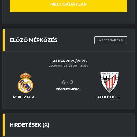
MECCSADATLAP
ELŐZŐ MÉRKŐZÉS
MECCSNAPTÁR
LALIGA 2025/2026
2026-05-23-21:00
21:00
4
-
2
VÉGEREDMÉNY
REAL MADRID
ATHLETIC BILBAO
HIRDETÉSEK (X)