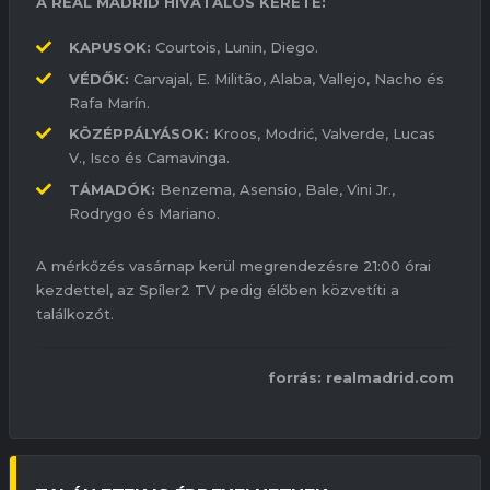
A REAL MADRID HIVATALOS KERETE:
KAPUSOK:
Courtois, Lunin, Diego.
VÉDŐK:
Carvajal, E. Militão, Alaba, Vallejo, Nacho és
Rafa Marín.
KÖZÉPPÁLYÁSOK:
Kroos, Modrić, Valverde, Lucas
V., Isco és Camavinga.
TÁMADÓK:
Benzema, Asensio, Bale, Vini Jr.,
Rodrygo és Mariano.
A mérkőzés vasárnap kerül megrendezésre 21:00 órai
kezdettel, az Spíler2 TV pedig élőben közvetíti a
találkozót.
forrás: realmadrid.com