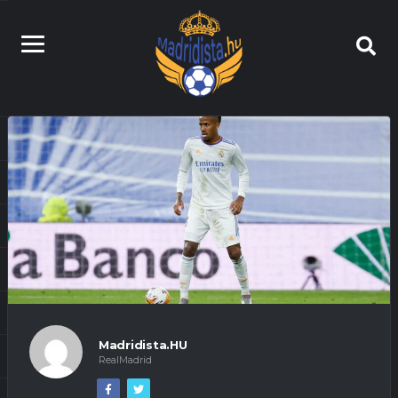
Madridista.HU
RealMadrid