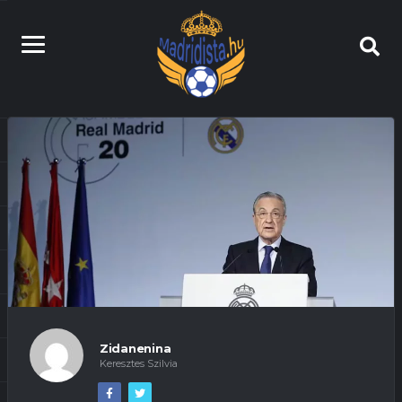
Zidanenina
Keresztes Szilvia