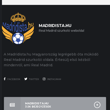
MADRIDISTA.HU
Real Madrid szurkoló weboldal
A Madridista.hu Magyarország legrégebb óta működő
Real Madrid szurkolói oldala. Értesülj első kézből
mindenről, ami Real Madrid.
FACEBOOK
TWITTER
INSTAGRAM
MADRIDISTA.HU
3.5K
BEJEGYZÉSEK