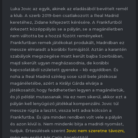
Luka Jovic az egyik, akinek az eladásából bevételt remél
a klub. A szerb 2019-ben csatlakozott a Real Madrid
keretéhez, Zidane kifejezett kérésére. A Frankfurtból
érkezett középpályás se a pályán, se a magánéletben
nem váltotta be a hozzá fűzött reményeket.
Frankfurtban remek játékokat produkált, Madridban ez
messze elmaradt a korábbi formájától. Aztán a karantén
szabályok megszegése miatt került bajba Szerbiában,
majd sikerült ugyan megházasodnia, de korábbi
kapcsolatából született gyereke – kb egyidőben. És
noha a Real Madrid színleg sose szól bele játékosai
magánéletébe, azért a Királyi Gárda elvárja a
játékosaitól, hogy feddhetetlen legyen a magánéletük,
és jó példát mutassanak. Ha ez nem sikerül, akkor ezt a
pályán kell lenyűgöző játékkal kompenzálni. Jovic túl
messze rúgta a lasztit, vissza lett adva kölcsön a
Frankfurtba. És újra minden rendben volt vele a pályán
és azon kívül is. Nem mindenki bírja a madridi nyomást,
tudjuk. Értesülések szerint
Jovic nem szeretne távozni,
még egy esélyt kér Carlo Ancelottitól.