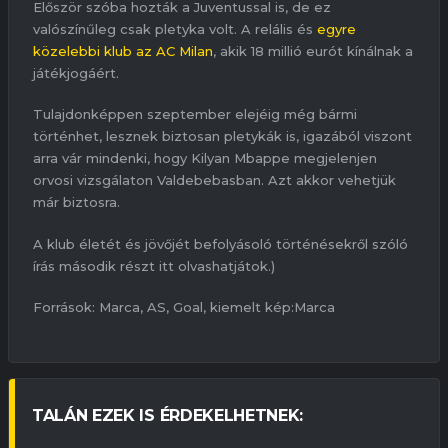
Először szóba hozták a Juventussal is, de ez
valószínűleg csak pletyka volt. A relális és
egyre
közelebbi klub az AC Milan
, akik 18 millió eurót kínálnak a
játékjogáért.
Tulajdonképpen szeptember elejéig még bármi
történhet, lesznek biztosan pletykák is, igazából viszont
arra vár mindenki, hogy Kilyan Mbappe megjelenjen
orvosi vizsgálaton Valdebebasban. Azt akkor vehetjük
már biztosra.
A klub életét és jövőjét befolyásoló történésekről szóló
írás második részt itt olvashatjátok.)
Források: Marca, AS, Goal, kiemelt kép:Marca
TALÁN EZEK IS ÉRDEKELHETNEK: