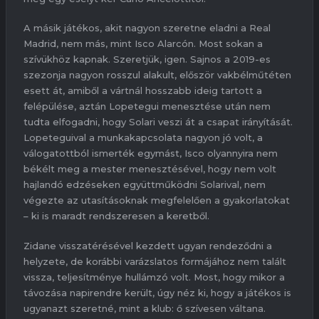
A másik játékos, akit nagyon szeretne eladni a Real
Madrid, nem más, mint Isco Alarcón. Most sokan a
szívükhöz kapnak. Szeretjük, igen. Sajnos a 2019-es
szezonja nagyon rosszul alakult, először vakbélműtéten
esett át, amiből a vártnál hosszabb ideig tartott a
felépülése, aztán Lopetegui menesztése után nem
tudta elfogadni, hogy Solari veszi át a csapat irányítását.
Lopeteguival a munkakapcsolata nagyon jó volt, a
válogatottból ismerték egymást, Isco olyannyira nem
békélt meg a mester menesztésével, hogy nem volt
hajlandó edzéseken együttműködni Solarival, nem
végezte az utasításoknak megfelelően a gyakorlatokat
– ki is maradt rendszeresen a keretből.
Zidane visszatérésével kezdett ugyan rendeződni a
helyzete, de korábbi varázslatos formájához nem talált
vissza, teljesítménye hullámzó volt. Most, hogy mikor a
távozása napirendre került, úgy néz ki, hogy a játékos is
ugyanazt szeretné, mint a klub: ő szívesen váltana.