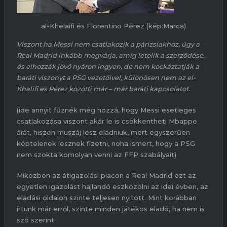
al-Khelaifi és Florentino Pérez (kép:Marca)
Viszont ha Messi nem csatlakozik a párizsiakhoz, úgy a
Real Madrid inkább megvárja, amíg letelik a szerződése,
és elhozzák jövő nyáron ingyen, de nem kockáztatják a
baráti viszonyt a PSG vezetőivel, különösen nem az el-
Khalifi és Pérez közötti már – már baráti kapcsolatot.
(ide annyit fűznék még hozzá, hogy Messi esetleges
csatlakozása viszont akár le is csökkentheti Mbappe
árát, hiszen muszáj lesz eladniuk, mert egyszerűen
képtelenek lesznek fizetni, noha ismert, hogy a PSG
nem szokta komolyan venni az FFP szabályait)
Miközben az átigazolási piacon a Real Madrid ezt az
egyetlen igazolást hajlandó eszközölni az idei évben, az
eladási oldalon szinte teljesen nyitott. Mint korábban
írtunk már erről, szinte minden játékos eladó, ha nem is
szó szerint.