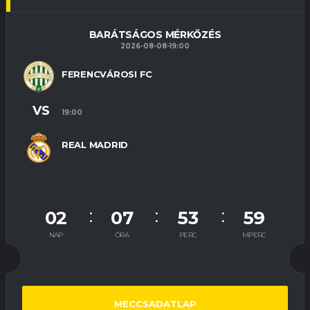
BARÁTSÁGOS MÉRKŐZÉS
2026-08-08-19:00
FERENCVÁROSI FC
VS
19:00
REAL MADRID
02
07
53
58
NAP
ÓRA
PERC
MPERC
MECCSADATLAP