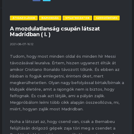
ÁTIGAZOLÁSOK
BAJNOKSÁG
NYILATKOZATOK
SZERZŐDÉSEK
A mozdulatlanság csupán látszat
Madridban ( I. )
2021-08-07-16:12
Tudom, hogy most minden oldal és minden hír Messi
távozásával leuralva. Értem, hiszen ugyanezt éltük át
amikor Cristiano Ronaldo távozott tőlünk. És ebben az
írásban is fogjuk emlegetni, érinteni őket, mert
megkerülhetetlen. Olyan nagy befolyással bírtak/bírnak a
klubjaik életére, amit a rajongók nem is biztos, hogy
felfognak. És csak azt látják, ami a pályán zajlik.
Megpróbálom leírni több cikk alapján összeollózva, mi,
miért, hogyan zajlik most Madridban.
Noha a látszat az, hogy csend van, csak a Bernabeu
felújításán dolgozó gépek zaja töri meg a csendet a