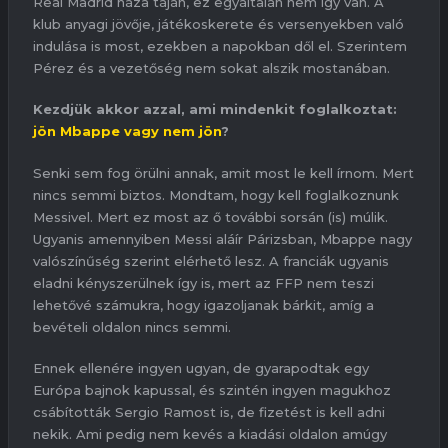
Real Madrid háza táján, ez egyáltalán nem így van. A
klub anyagi jövője, játékoskerete és versenyekben való
indulása is most, ezekben a napokban dől el. Szerintem
Pérez és a vezetőség nem sokat alszik mostanában.
Kezdjük akkor azzal, ami mindenkit foglalkoztat:
jön Mbappe vagy nem jön
?
Senki sem fog örülni annak, amit most le kell írnom. Mert
nincs semmi biztos. Mondtam, hogy kell foglalkoznunk
Messivel. Mert ez most az ő további sorsán (is) múlik.
Ugyanis amennyiben Messi aláír Párizsban, Mbappe nagy
valószínűség szerint elérhető lesz. A franciák ugyanis
eladni kényszerülnek így is, mert az FFP nem teszi
lehetővé számukra, hogy igazoljanak bárkit, amíg a
bevételi oldalon nincs semmi.
Ennek ellenére ingyen ugyan, de gyarapodtak egy
Európa bajnok kapussal, és szintén ingyen magukhoz
csábították Sergio Ramost is, de fizetést is kell adni
nekik. Ami pedig nem kevés a kiadási oldalon amúgy