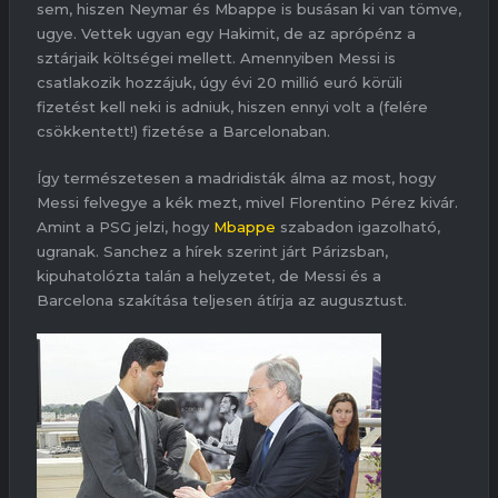
sem, hiszen Neymar és Mbappe is busásan ki van tömve,
ugye. Vettek ugyan egy Hakimit, de az aprópénz a
sztárjaik költségei mellett. Amennyiben Messi is
csatlakozik hozzájuk, úgy évi 20 millió euró körüli
fizetést kell neki is adniuk, hiszen ennyi volt a (felére
csökkentett!) fizetése a Barcelonaban.
Így természetesen a madridisták álma az most, hogy
Messi felvegye a kék mezt, mivel Florentino Pérez kivár.
Amint a PSG jelzi, hogy
Mbappe
szabadon igazolható,
ugranak. Sanchez a hírek szerint járt Párizsban,
kipuhatolózta talán a helyzetet, de Messi és a
Barcelona szakítása teljesen átírja az augusztust.