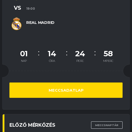
VS
19:00
REAL MADRID
01
14
24
58
NAP
ÓRA
PERC
MPERC
MECCSADATLAP
ELŐZŐ MÉRKŐZÉS
MECCSNAPTÁR