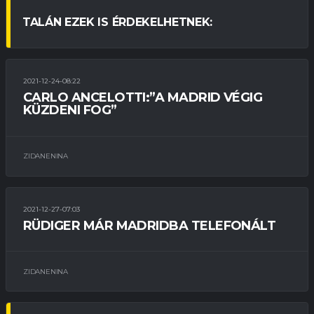
TALÁN EZEK IS ÉRDEKELHETNEK:
2021-12-24-08:22
ÁTIGAZOLÁSOK
BAJNOKOK LIGÁJA
BAJNOKSÁG
CARLO ANCELOTTI:”A MADRID VÉGIG
NYILATKOZATOK
SÉRÜLÉSEK
SZERZŐDÉSEK
KÜZDENI FOG”
ZIDANENINA
2021-12-27-07:03
ÁTIGAZOLÁSOK
BAJNOKSÁG
SZERZŐDÉSEK
RÜDIGER MÁR MADRIDBA TELEFONÁLT
ZIDANENINA