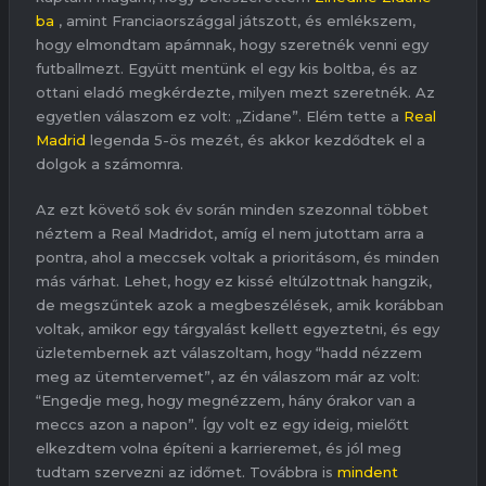
ba
, amint Franciaországgal játszott, és emlékszem,
hogy elmondtam apámnak, hogy szeretnék venni egy
futballmezt. Együtt mentünk el egy kis boltba, és az
ottani eladó megkérdezte, milyen mezt szeretnék. Az
egyetlen válaszom ez volt: „Zidane”. Elém tette a
Real
Madrid
legenda 5-ös mezét, és akkor kezdődtek el a
dolgok a számomra.
Az ezt követő sok év során minden szezonnal többet
néztem a Real Madridot, amíg el nem jutottam arra a
pontra, ahol a meccsek voltak a prioritásom, és minden
más várhat. Lehet, hogy ez kissé eltúlzottnak hangzik,
de megszűntek azok a megbeszélések, amik korábban
voltak, amikor egy tárgyalást kellett egyeztetni, és egy
üzletembernek azt válaszoltam, hogy “hadd nézzem
meg az ütemtervemet”, az én válaszom már az volt:
“Engedje meg, hogy megnézzem, hány órakor van a
meccs azon a napon”. Így volt ez egy ideig, mielőtt
elkezdtem volna építeni a karrieremet, és jól meg
tudtam szervezni az időmet. Továbbra is
mindent