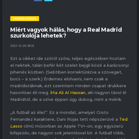
ÉRDEKESSÉGEK
Miért vagyok hálás, hogy a Real Madrid
szurkolója lehetek?
2021-12-25-18:13
Ezt a cikket ide szóról szóra, teljes egészében hoztam
el nektek, talán befér két szelet bejgli közé a karácsonyi
pihenés közben. (Sebtiben korrektúrázva a szöveget,
bocs – a szerk.) Érdemes elolvasni, nem csak a
madridistáknak, ezt szerintem minden csapat drukkere
hasonlóan éli meg.
Írta Ali Al Hassan
, aki nagyon távol él
Madridtól, de a szíve éppen úgy dobog, mint a miénk.
„A futball az élet”. Ez a mondat, amelyet Cristo
Fernandez karaktere, Dani Rojas tett népszerűvé a
Ted
Lasso
című műsorban az Apple TV+-on, egy egyszerű
kifejezés, de nagyon sok jelentéssel bír. A futball több,