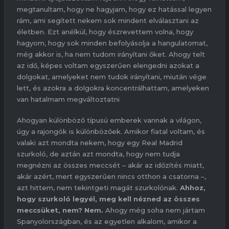
megtanultam, hogy ne hagyjam, hogy ez hatással legyen
rám, ami segített nekem sok mindent elválasztani az
életben. Ezt anélkül, hogy észrevettem volna, hogy
hagyom, hogy sok minden befolyásolja a hangulatomat,
még akkor is, ha nem tudom irányítani őket. Ahogy telt
az idő, képes voltam egyszerűen elengedni azokat a
dolgokat, amelyeket nem tudok irányítani, miután vége
lett, és azokra a dolgokra koncentrálhattam, amelyeken
van hatalmam megváltoztatni
Ahogyan különböző típusú emberek vannak a világon,
úgy a rajongók is különbözőek. Amikor fiatal voltam, és
valaki azt mondta nekem, hogy egy Real Madrid
szurkoló, de aztán azt mondta, hogy nem tudja
megnézni az összes meccsét – akár az időzítés miatt,
akár azért, mert egyszerűen nincs otthon a csatorna –,
azt hittem, nem tekintgeti magát szurkolónak.
Ahhoz,
hogy szurkoló legyél, meg kell nézned az összes
meccsüket, nem? Nem.
Ahogy még soha nem jártam
Spanyolországban, és az egyetlen alkalom, amikor a