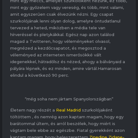
mint egy meccs, amelyet szurkolóként nézünk, ez több,
mint egy győzelem vagy vereség, és több, mint valami,
amit egyszerűen csak élvezünk nézni. Egy csapat
szurkolójának lenni olyan dolog, amelyre öntudatlanul
tervezed a heted, miközben a média tele van
hírveréssel és pletykákkal. Egész nap azon találod
magad a Twitteren, hogy véleményeket olvasol,
megnézed a kezdőcsapatot, és megosztod a
véleményed az interneten ismerősökké vált
idegenekkel, hátradőlsz és nézed, ahogy a bálványaid a
pályára lépnek, és ez minden, amire vártál.Hamarosan
elindul a következő 90 perc.
“még soha nem jártam Spanyolországban”
Életem nagy részét a
Real Madrid
szurkolójaként
töltöttem , és nemrég azon kaptam magam, hogy egy
barátommal ültem, és arról beszélek, hogy miért is
vágtam bele ebbe az egészbe. Fiatal gyerekként azon
kaptam magam, hogy beleszerettem
Zinedine Zidane-