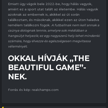
Emiatt úgy vágok bele 2022-be, hogy hálás vagyok,
amiért ez a sport utat talált az életembe. Hálás vagyok
azoknak az embernek is, akikkel az út során
találkoztam, és másoknak, akikkel ezen az úton haladva
remélem találkozni fogok.
A futballnak nem kell annak a
csúnya dolognak lennie, amelyre sok médiában a
hangsúlyt helyezik; ez egy nagyszerű hely lehet mindenki
számára, hogy élvezze és egészségesen megvitassa
véleményét.
OKKAL HÍVJÁK „THE
BEAUTIFUL GAME”-
NEK.
Forrás és kép: realchamps.com