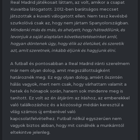
Real Madrid játékosait láttam, az volt, amikor a csapat
Kuvaitba látogatott. 2012-ben barátságos meccset
játszottak a kuvaiti válogatott ellen. Nem tesz kevésbé
szurkolóvá csak az, hogy nem jártam Spanyolországban.
Mindenki más és más, és ahelyett, hogy hátradőlünk, és
levonjuk a saját alaptalan következtetéseinket arról,
hogyan döntenek úgy, hogy élik az életüket, és szeretik
azt, amit szeretnek, inkább éljünk és hagyjunk élni.
A futball és pontosabban a Real Madrid iránti szerelmem
már nem olyan dolog, amit megszállottságként
határoznék meg. Ez egy olyan dolog, amiért őszintén
hálás vagyok, mert nem csak, hogy várhattam valamit a
hetek és hónapok során, hanem sok mindenre meg is
tanított. Ez volt az én átjáróm az íráshoz, az emberekkel
való találkozáshoz és a közösségi médián keresztül a
világ számos új emberével való
kapcsolatfelvételhez. Futball nélkül egyszerűen nem
vagyok biztos abban, hogy mit csinálnék a munkámtól
eltekintve jelenleg.