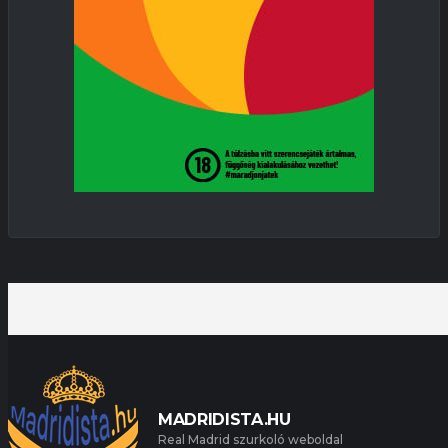
MADRIDISTA.HU
Real Madrid szurkoló weboldal