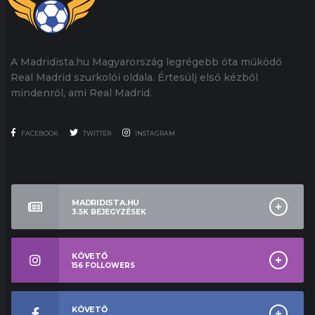
A Madridista.hu Magyarország legrégebb óta működő
Real Madrid szurkolói oldala. Értesülj első kézből
mindenről, ami Real Madrid.
FACEBOOK
TWITTER
INSTAGRAM
MADRIDISTA.HU
3.5K
BEJEGYZÉSEK
KÖVETŐ
156
FOLLOWERS
KÖVETŐ