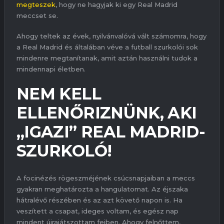
megteszek
, hogy ne hagyjak ki egy Real Madrid
meccset se.
Ahogy teltek az évek, nyilvánvalóvá vált számomra, hogy
a Real Madrid és általában véve a futball szurkolói sok
mindenre megtanítanak, amit aztán használni tudok a
mindennapi életben.
NEM KELL
ELLENŐRIZNÜNK, AKI
„IGAZI” REAL MADRID-
SZURKOLÓ!
A focinézés rögeszméjének csúcsnapjaiban a meccs
gyakran meghatározta a hangulatomat. Az éjszaka
hátralévő részében és az azt követő napon is. Ha
veszített a csapat, ideges voltam, és egész nap
mindent újrajátszottam fejben. Ahogy felnőttem,