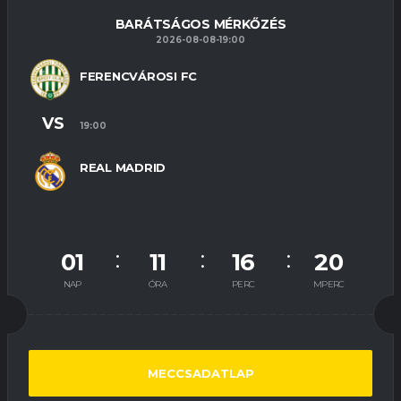
BARÁTSÁGOS MÉRKŐZÉS
2026-08-08-19:00
FERENCVÁROSI FC
VS
19:00
REAL MADRID
01
11
16
20
NAP
ÓRA
PERC
MPERC
MECCSADATLAP