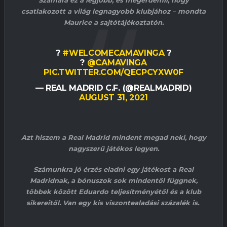
Számára ez a legjobb, és megérdemli, hogy
csatlakozott a világ legnagyobb klubjához – mondta
Maurice a sajtótájékoztatón.
?
#WELCOMECAMAVINGA
?
?
@CAMAVINGA
PIC.TWITTER.COM/QECPCYXW0F
— REAL MADRID C.F. (@REALMADRID)
AUGUST 31, 2021
Azt hiszem a Real Madrid mindent megad neki, hogy
nagyszerű játékos legyen.
Számunkra jó érzés eladni egy játékost a Real
Madridnak, a bónuszok sok mindentől függnek,
többek között Eduardo teljesítményétől és a klub
sikereitől. Van egy kis viszontealadási százalék is.