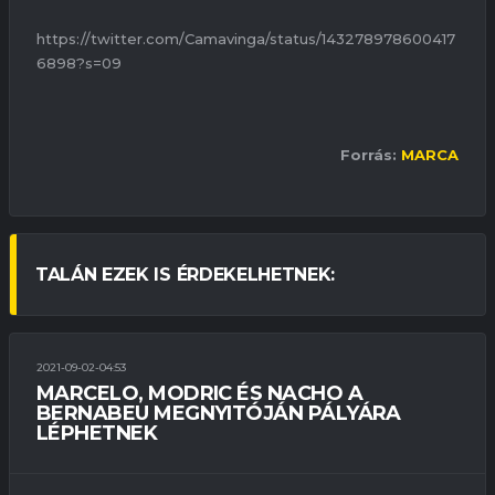
https://twitter.com/Camavinga/status/143278978600417
6898?s=09
Forrás:
MARCA
TALÁN EZEK IS ÉRDEKELHETNEK:
2021-09-02-04:53
BAJNOKSÁG
ÉLŐ KÖZVETÍTÉS
SÉRÜLÉSEK
MARCELO, MODRIC ÉS NACHO A
BERNABEU MEGNYITÓJÁN PÁLYÁRA
LÉPHETNEK