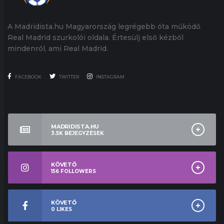
A Madridista.hu Magyarország legrégebb óta működő
Real Madrid szurkolói oldala. Értesülj első kézből
mindenről, ami Real Madrid.
FACEBOOK
TWITTER
INSTAGRAM
MADRIDISTA.HU
3.5K
BEJEGYZÉSEK
KÖVETŐ
156
FOLLOWERS
KÖVETŐ
0
LIKES