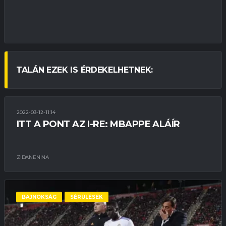
TALÁN EZEK IS ÉRDEKELHETNEK:
2022-03-12-11:14
ÁTIGAZOLÁSOK
BAJNOKOK LIGÁJA
BAJNOKSÁG
ITT A PONT AZ I-RE: MBAPPE ALÁÍR
KIEMELT
SZERZŐDÉSEK
ZIDANENINA
BAJNOKSÁG
SÉRÜLÉSEK