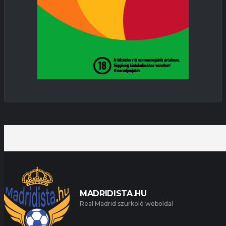
MADRIDISTA.HU
Real Madrid szurkoló weboldal