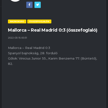
BAJNOKSÁG
ÖSSZEFOGLALÓK
Mallorca – Real Madrid 0:3 (összefoglaló)
2022-03-15-00:31
Mallorca – Real Madrid 0:3
Spanyol bajnokság, 28. forduló
Gőlok: Vinicius Junior 55., Karim Benzema 77. (Büntető),
82.