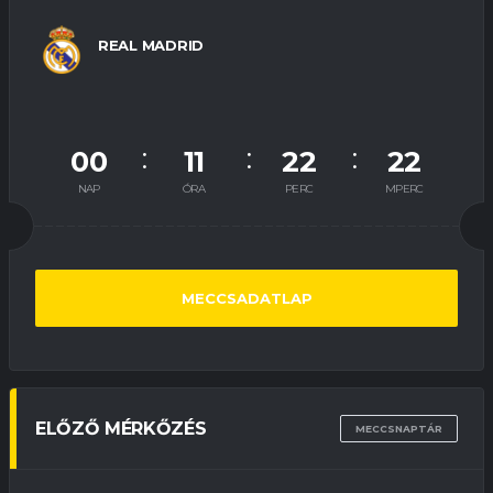
REAL MADRID
00
11
22
21
NAP
ÓRA
PERC
MPERC
MECCSADATLAP
ELŐZŐ MÉRKŐZÉS
MECCSNAPTÁR