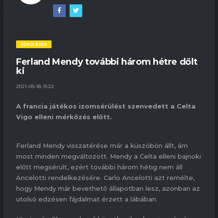
SÉRÜLÉSEK
Ferland Mendy további három hétre dőlt
ki
2021-09-18-15:22
A francia játékos izomsérülést szenvedett a Celta
Vigo elleni mérkőzés előtt.
Ferland Mendy visszatérése már a küszöbön állt, ám
most minden megváltozott. Mendy a Celta elleni bajnoki
előtt megsérült, ezért további három hétig nem áll
Ancelotti rendelkezésére. Carlo Ancelotti azt remélte,
hogy Mendy már bevethető állapotban lesz, azonban az
utolsó edzésen fájdalmat érzett a lábában.