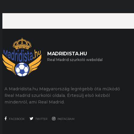
MADRIDISTA.HU
Real Madrid szurkoló weboldal
A Madridista.hu Magyarország legrégebb óta működő
Real Madrid szurkolói oldala. Értesülj első kézből
mindenről, ami Real Madrid.
FACEBOOK
TWITTER
INSTAGRAM