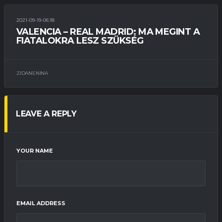
2021-09-19-06:18
BAJNOKSÁG
ÉLŐ KÖZVETÍTÉS
SÉRÜLÉSEK
VALENCIA – REAL MADRID: MA MEGINT A
FIATALOKRA LESZ SZÜKSÉG
ZIDANENINA
LEAVE A REPLY
YOUR NAME
EMAIL ADDRESS