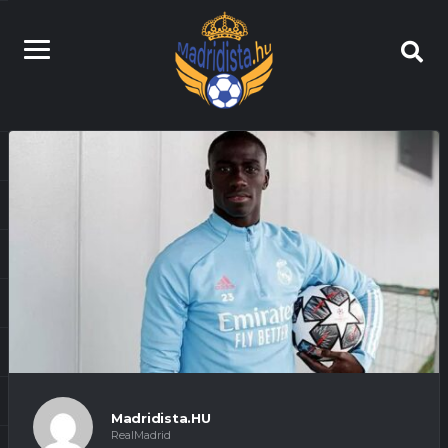
Madridista.HU
RealMadrid