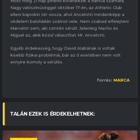
Most még 21 nap pihenő következik a francia számára.
Nagy valószínűséggel október 17-én, az Athletic Club
elleni bajnokin tér vissza, ahol Ancelotti mindenképp a
védelem baloldalán számol vele. Nem szabad elfelejteni
Marcelót sem, aki szintén sérült. Jelenleg Nacho és
Miguel az, akik közül választhat Mr. Ancelotti.
Egyéb érdekesség, hogy David Alabának is voltak
kisebb fizikai problémái, bár az ő esetében nem volt
ennyire komoly a sérülés.
forrás:
MARCA
TALÁN EZEK IS ÉRDEKELHETNEK: