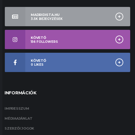
MADRIDISTA.HU
3.5K
BEJEGYZÉSEK
KÖVETŐ
156
FOLLOWERS
KÖVETŐ
0
LIKES
INFORMÁCIÓK
IMPRESSZUM
MÉDIAAJÁNLAT
SZERZŐI JOGOK