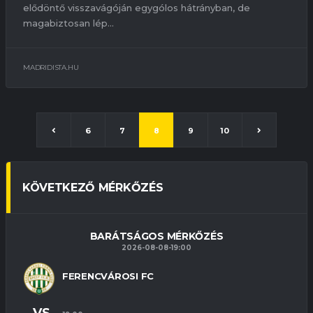
elődöntő visszavágóján egygólos hátrányban, de
magabiztosan lép...
MADRIDISTA.HU
6
7
8
9
10
KÖVETKEZŐ MÉRKŐZÉS
BARÁTSÁGOS MÉRKŐZÉS
2026-08-08-19:00
FERENCVÁROSI FC