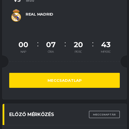
VS
19:00
REAL MADRID
00
07
20
42
NAP
ÓRA
PERC
MPERC
MECCSADATLAP
ELŐZŐ MÉRKŐZÉS
MECCSNAPTÁR