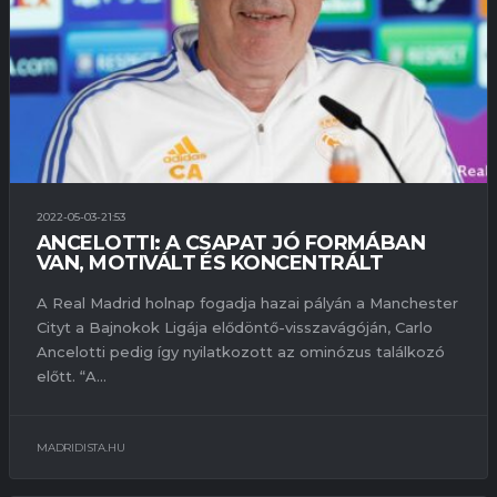
2022-05-03-21:53
ANCELOTTI: A CSAPAT JÓ FORMÁBAN
VAN, MOTIVÁLT ÉS KONCENTRÁLT
A Real Madrid holnap fogadja hazai pályán a Manchester
Cityt a Bajnokok Ligája elődöntő-visszavágóján, Carlo
Ancelotti pedig így nyilatkozott az ominózus találkozó
előtt. “A...
MADRIDISTA.HU