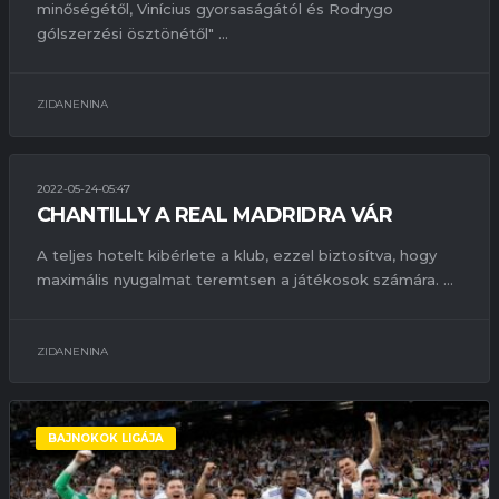
minőségétől, Vinícius gyorsaságától és Rodrygo
gólszerzési ösztönétől" ...
ZIDANENINA
2022-05-24-05:47
BAJNOKOK LIGÁJA
ÉRDEKESSÉGEK
KIEMELT
CHANTILLY A REAL MADRIDRA VÁR
A teljes hotelt kibérlete a klub, ezzel biztosítva, hogy
maximális nyugalmat teremtsen a játékosok számára. ...
ZIDANENINA
BAJNOKOK LIGÁJA