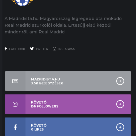
A Madridista.hu Magyarország legrégebb óta működő
Real Madrid szurkolói oldala. Értesülj első kézből
mindenről, ami Real Madrid.
FACEBOOK
TWITTER
INSTAGRAM
MADRIDISTA.HU
3.5K
BEJEGYZÉSEK
KÖVETŐ
156
FOLLOWERS
KÖVETŐ
0
LIKES