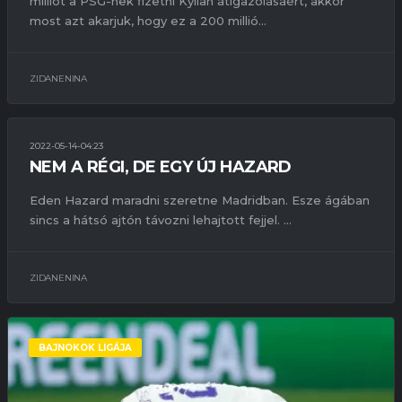
milliót a PSG-nek fizetni Kylian átigazolásáért, akkor
most azt akarjuk, hogy ez a 200 millió...
ZIDANENINA
2022-05-14-04:23
ÁTIGAZOLÁSOK
BAJNOKOK LIGÁJA
BAJNOKSÁG
NEM A RÉGI, DE EGY ÚJ HAZARD
SÉRÜLÉSEK
SZERZŐDÉSEK
VÁLOGATOTT
Eden Hazard maradni szeretne Madridban. Esze ágában
sincs a hátsó ajtón távozni lehajtott fejjel. ...
ZIDANENINA
BAJNOKOK LIGÁJA