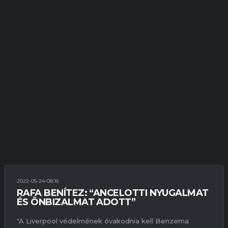
2022-05-24-08:16
BAJNOKOK LIGÁJA
NYILATKOZATOK
RAFA BENÍTEZ: “ANCELOTTI NYUGALMAT
ÉS ÖNBIZALMAT ADOTT”
"A Liverpool védelmének óvakodnia kell Benzema