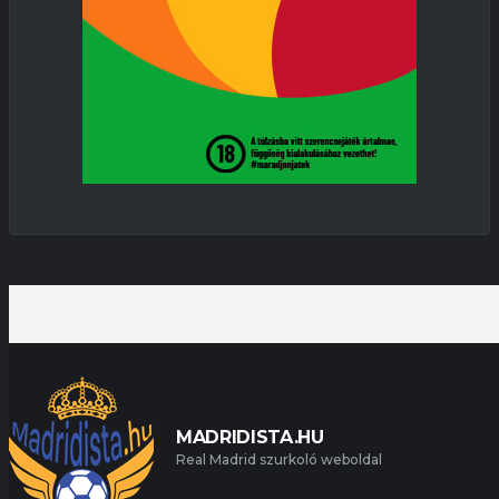
MADRIDISTA.HU
Real Madrid szurkoló weboldal