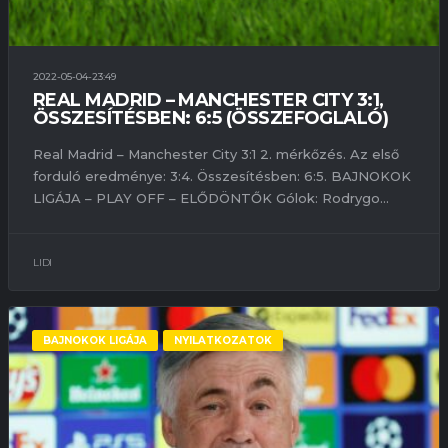
2022-05-04-23:49
REAL MADRID – MANCHESTER CITY 3:1,
ÖSSZESÍTÉSBEN: 6:5 (ÖSSZEFOGLALÓ)
Real Madrid – Manchester City 3:1 2. mérkőzés. Az első
forduló eredménye: 3:4. Összesítésben: 6:5. BAJNOKOK
LIGÁJA – PLAY OFF – ELŐDÖNTŐK Gólok: Rodrygo...
LIDI
BAJNOKOK LIGÁJA
NYILATKOZATOK