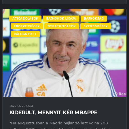
ÁTIGAZOLÁSOK
BAJNOKOK LIGÁJA
BAJNOKSÁG
ÉRDEKESSÉGEK
NYILATKOZATOK
SZERZŐDÉSEK
VÁLOGATOTT
2022-05-20-05:31
KIDERÜLT, MENNYIT KÉR MBAPPE
"Ha augusztusban a Madrid hajlandó lett volna 200